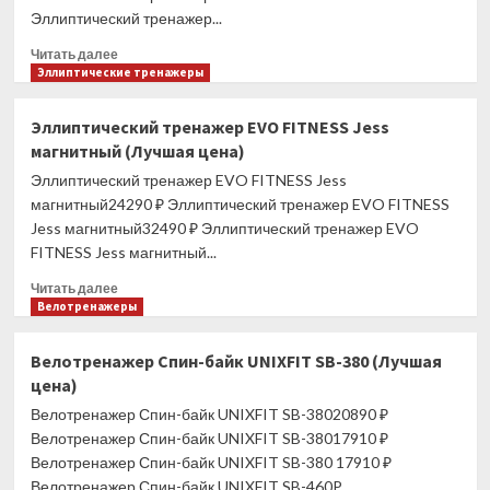
цена)
Эллиптический тренажер...
Прочитать
Читать далее
больше
Эллиптические тренажеры
о
Эллиптический
Эллиптический тренажер EVO FITNESS Jess
тренажер
магнитный (Лучшая цена)
EVO
FITNESS
Эллиптический тренажер EVO FITNESS Jess
Orion
магнитный24290 ₽ Эллиптический тренажер EVO FITNESS
(Лучшая
Jess магнитный32490 ₽ Эллиптический тренажер EVO
цена)
FITNESS Jess магнитный...
Прочитать
Читать далее
больше
Велотренажеры
о
Эллиптический
Велотренажер Спин-байк UNIXFIT SB-380 (Лучшая
тренажер
цена)
EVO
FITNESS
Велотренажер Спин-байк UNIXFIT SB-38020890 ₽
Jess
Велотренажер Спин-байк UNIXFIT SB-38017910 ₽
магнитный
Велотренажер Спин-байк UNIXFIT SB-380 17910 ₽
(Лучшая
Велотренажер Спин-байк UNIXFIT SB-460P...