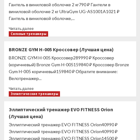
Гантель в виниловой оболочке 2 кг790 ₽ Гантели в
UNIXFIT
R-
виниловой оболочке 2 кг UltraGym UG-AS1001A1021 ₽
280
Гантель в виниловой оболочке,...
(Лучшая
Прочитать
цена)
Читать далее
больше
Силовые тренажеры
о
Гантель
BRONZE GYM H-005 Кроссовер (Лучшая цена)
в
BRONZE GYM H-005 Кроссовер289990 ₽ Кроссовер
виниловой
оболочке
(коричневый) Bronze Gym H-005159840 ₽ Кроссовер Bronze
2
Gym H-005 коричневый159840 ₽ Обратите внимание:
кг
Велотренажер...
(Лучшая
цена)
Прочитать
Читать далее
больше
Эллиптические тренажеры
о
BRONZE
Эллиптический тренажер EVO FITNESS Orion
GYM
(Лучшая цена)
H-
005
Эллиптический тренажер EVO FITNESS Orion40990 ₽
Кроссовер
Эллиптический тренажер EVO FITNESS Orion40990 ₽
(Лучшая
Эллиптический тренажер EVO FITNESS Orion14500 ₽