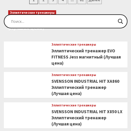
BH
записей
FITNESS
Эллиптические тренажеры
PIONEER
Эллиптический тренажер EVO FITNESS Orion
R5
(Лучшая цена)
(Лучшая
цена)
Эллиптические тренажеры
Эллиптический тренажер EVO
FITNESS Jess магнитный (Лучшая
цена)
Эллиптические тренажеры
SVENSSON INDUSTRIAL HIT XA860
Эллиптический тренажер
(Лучшая цена)
Эллиптические тренажеры
SVENSSON INDUSTRIAL HIT X850 LX
Эллиптический тренажер
(Лучшая цена)