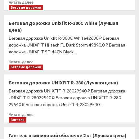
Прочитать
Читать далее
больше
Беговые дорожки
о
Беговая
Беговая дорожка Unixfit R-300C White (Лучшая
дорожка
цена)
UNIXFIT
R-
Беговая дорожка Unixfit R-300C White42680 ₽ Беговая
320X
дорожка UNIXFIT Hi-tech F1 Dark Storm 49890.0 ₽ Беговая
(Лучшая
дорожка UNIXFIT ST-440N Black...
цена)
Прочитать
Читать далее
больше
Беговые дорожки
о
Беговая
Беговая дорожка UNIXFIT R-280 (Лучшая цена)
дорожка
Беговая дорожка UNIXFIT R-28029540 ₽ Беговая дорожка
Unixfit
R-
UNIXFIT R-28029540 ₽ Беговая дорожка UNIXFIT R-280
300C
29540 ₽ Беговая дорожка UnixFit R-28029540...
White
Прочитать
(Лучшая
Читать далее
больше
Гантели
цена)
о
Беговая
Гантель в виниловой оболочке 2 кг (Лучшая цена)
дорожка