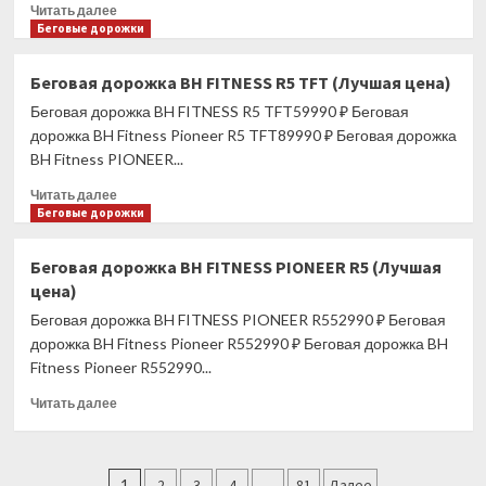
Прочитать
Читать далее
больше
Беговые дорожки
о
Велотренажер
Беговая дорожка BH FITNESS R5 TFT (Лучшая цена)
магнитный
Беговая дорожка BH FITNESS R5 TFT59990 ₽ Беговая
ATLAS
SPORT
дорожка BH Fitness Pioneer R5 TFT89990 ₽ Беговая дорожка
THB
BH Fitness PIONEER...
(Лучшая
Прочитать
цена)
Читать далее
больше
Беговые дорожки
о
Беговая
Беговая дорожка BH FITNESS PIONEER R5 (Лучшая
дорожка
цена)
BH
FITNESS
Беговая дорожка BH FITNESS PIONEER R552990 ₽ Беговая
R5
дорожка BH Fitness Pioneer R552990 ₽ Беговая дорожка BH
TFT
Fitness Pioneer R552990...
(Лучшая
цена)
Прочитать
Читать далее
больше
о
Беговая
Пагинация
дорожка
1
2
3
4
…
81
Далее