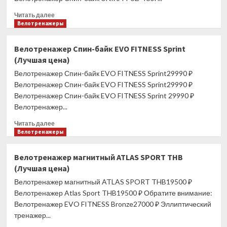
цена)
Прочитать
Читать далее
больше
Велотренажеры
о
Велотренажер
Велотренажер Спин-байк EVO FITNESS Sprint
Спин-
(Лучшая цена)
байк
UNIXFIT
Велотренажер Спин-байк EVO FITNESS Sprint29990 ₽
SB-
Велотренажер Спин-байк EVO FITNESS Sprint29990 ₽
380
Велотренажер Спин-байк EVO FITNESS Sprint 29990 ₽
(Лучшая
Велотренажер...
цена)
Прочитать
Читать далее
больше
Велотренажеры
о
Велотренажер
Велотренажер магнитный ATLAS SPORT THB
Спин-
(Лучшая цена)
байк
EVO
Велотренажер магнитный ATLAS SPORT THB19500 ₽
FITNESS
Велотренажер Atlas Sport THB19500 ₽ Обратите внимание:
Sprint
Велотренажер EVO FITNESS Bronze27000 ₽ Эллиптический
(Лучшая
тренажер...
цена)