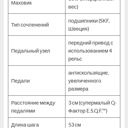
Маховик
вес)
подшипники (SKF,
Тип сочленений
Швеция)
передний привод с
Педальный узел
использованием 4
рельс
антискользящие,
Педали
увеличенного
размера
Расстояние между
3 см (супермалый Q-
педалями
Фактор E.S.Q.F.™)
Длина шага
53 см