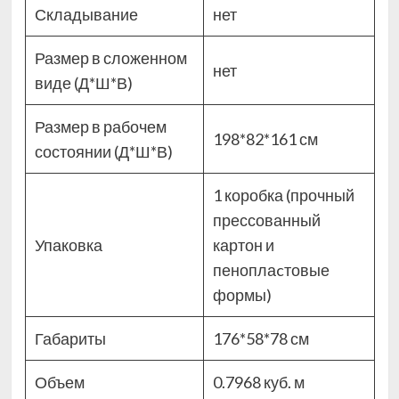
Складывание
нет
Размер в сложенном
нет
виде (Д*Ш*В)
Размер в рабочем
198*82*161 см
состоянии (Д*Ш*В)
1 коробка (прочный
прессованный
Упаковка
картон и
пеноплаcтовые
формы)
Габариты
176*58*78 см
Объем
0.7968 куб. м