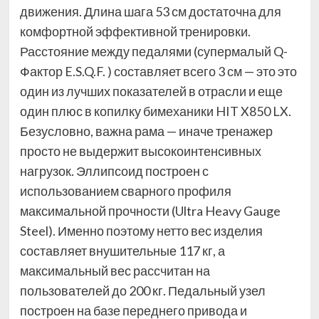
движения. Длина шага 53 см достаточна для
комфортной эффективной тренировки.
Расстояние между педалями (супермалый Q-
Фактор E.S.Q.F. ) составляет всего 3 см — это это
один из лучших показателей в отрасли и еще
один плюс в копилку бимеханики HIT X850 LX.
Безусловно, важна рама — иначе тренажер
просто не выдержит высокоинтенсивных
нагрузок. Эллипсоид построен с
использованием сварного профиля
максимальной прочности (Ultra Heavy Gauge
Steel). Именно поэтому нетто вес изделия
составляет внушительные 117 кг, а
максимальный вес рассчитан на
пользователей до 200 кг. Педальный узел
построен на базе переднего привода и