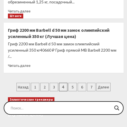
обрезиненный 1,25 кг, посадочный...
ДИАМЕТР
51
Прочитать
Читать далее
ММ
больше
Штанги
(Лучшая
о
цена)
АН-1,25
Гриф 2200 мм Barbell d 50 мм замок олимпийский
ДИСК
усиленный 350 кг (Лучшая цена)
«АНТАТ»
ТРЕНИРОВОЧНЫЙ
Гриф 2200 мм Barbell d 50 мм замок олимпийский
ОБРЕЗИНЕННЫЙ
усиленный 350 кг40660 ₽ Гриф прямой MB Barbell 2200 мм
1,25
/...
КГ,
ПОСАДОЧНЫЙ
Прочитать
Читать далее
ДИАМЕТР
больше
26
о
ММ
Гриф
Пагинация
(Лучшая
2200
Назад
1
2
3
4
5
6
7
Далее
цена)
мм
записей
Barbell
Эллиптические тренажеры
d
Эллиптический тренажер EVO FITNESS Orion
50
(Лучшая цена)
мм
замок
олимпийский