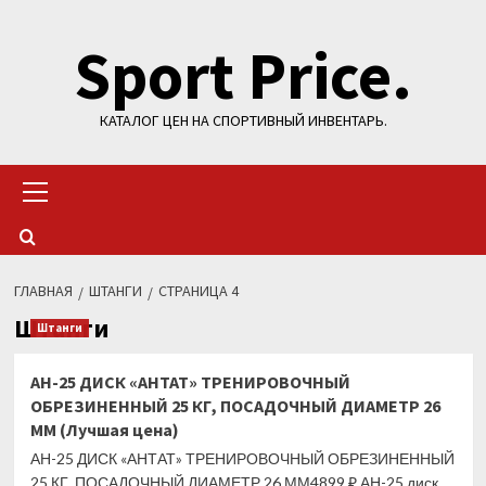
Перейти
Sport Price.
к
содержимому
КАТАЛОГ ЦЕН НА СПОРТИВНЫЙ ИНВЕНТАРЬ.
Основное
меню
ГЛАВНАЯ
ШТАНГИ
СТРАНИЦА 4
Штанги
Штанги
АН-25 ДИСК «АНТАТ» ТРЕНИРОВОЧНЫЙ
ОБРЕЗИНЕННЫЙ 25 КГ, ПОСАДОЧНЫЙ ДИАМЕТР 26
ММ (Лучшая цена)
АН-25 ДИСК «АНТАТ» ТРЕНИРОВОЧНЫЙ ОБРЕЗИНЕННЫЙ
25 КГ, ПОСАДОЧНЫЙ ДИАМЕТР 26 ММ4899 ₽ АН-25 диск