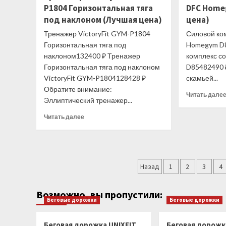
PS500
P1804 Горизонтальная тяга
DFC Home
(Лучшая
под наклоном (Лучшая цена)
цена)
цена)
Тренажер VictoryFit GYM-P1804
Силовой ко
Горизонтальная тяга под
Homegym D8
наклоном132400 ₽ Тренажер
комплекс с
Горизонтальная тяга под наклоном
D85482490 
VictoryFit GYM-P1804128428 ₽
скамьей...
Обратите внимание:
Читать дале
Эллиптический тренажер...
Прочитать
Читать далее
больше
о
Тренажер
VictoryFit
Пагинация
GYM-
Назад
1
2
3
4
P1804
записей
Горизонтальная
Возможно, вы пропустили:
тяга
Беговые дорожки
Беговые дорожки
под
наклоном
(Лучшая
Беговая дорожка UNIXFIT
Беговая дорожка