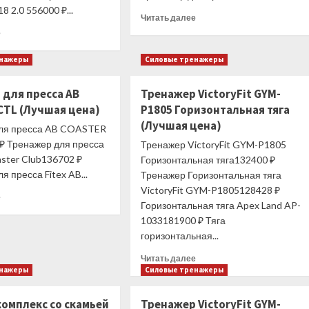
8 2.0 556000 ₽...
Прочитать
Читать далее
больше
Прочитать
е
о
больше
Тренажер
о
енажеры
Силовые тренажеры
для
Тренажер
пресса
VictoryFit
 для пресса AB
Тренажер VictoryFit GYM-
AB
GYM-
CTL (Лучшая цена)
P1805 Горизонтальная тяга
COASTER
P1806
PS750
Верхняя
(Лучшая цена)
ля пресса AB COASTER
(Лучшая
тяга
₽ Тренажер для пресса
Тренажер VictoryFit GYM-P1805
цена)
(Лучшая
aster Club136702 ₽
Горизонтальная тяга132400 ₽
цена)
я пресса Fitex AB...
Тренажер Горизонтальная тяга
VictoryFit GYM-P1805128428 ₽
Прочитать
е
Горизонтальная тяга Apex Land AP-
больше
1033181900 ₽ Тяга
о
Тренажер
горизонтальная...
для
Прочитать
Читать далее
пресса
больше
енажеры
Силовые тренажеры
AB
о
COASTER
Тренажер
CTL
комплекс со скамьей
Тренажер VictoryFit GYM-
VictoryFit