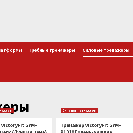
латформы
Гребные тренажеры
Силовые тренажеры
жеры
енажеры
Силовые тренажеры
VictoryFit GYM-
Тренажер VictoryFit GYM-
ицепс (Лучшая цена)
P1810 Голень-машина