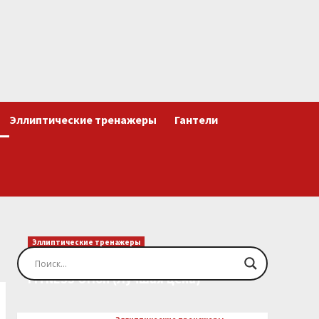
Эллиптические тренажеры
Гантели
Эллиптические тренажеры
Эллиптический тренажер EVO
FITNESS Orion (Лучшая цена)