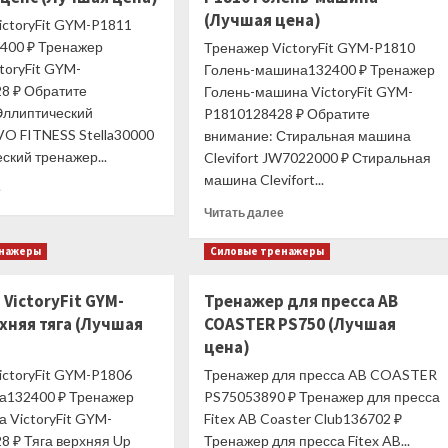
(Лучшая цена)
ictoryFit GYM-P1811
400 ₽ Тренажер
Тренажер VictoryFit GYM-P1810
toryFit GYM-
Голень-машина132400 ₽ Тренажер
8 ₽ Обратите
Голень-машина VictoryFit GYM-
Эллиптический
P1810128428 ₽ Обратите
VO FITNESS Stella30000
внимание: Стиральная машина
ский тренажер...
Clevifort JW7022000 ₽ Стиральная
машина Clevifort...
Прочитать
е
больше
Прочитать
Читать далее
о
больше
Тренажер
о
енажеры
Силовые тренажеры
VictoryFit
Тренажер
GYM-
VictoryFit
VictoryFit GYM-
Тренажер для пресса AB
P1811
GYM-
Трицепс
хняя тяга (Лучшая
COASTER PS750 (Лучшая
P1810
(Лучшая
Голень-
цена)
цена)
машина
ictoryFit GYM-P1806
Тренажер для пресса AB COASTER
(Лучшая
га132400 ₽ Тренажер
PS75053890 ₽ Тренажер для пресса
цена)
а VictoryFit GYM-
Fitex AB Coaster Club136702 ₽
8 ₽ Тяга верхняя Up
Тренажер для пресса Fitex AB...