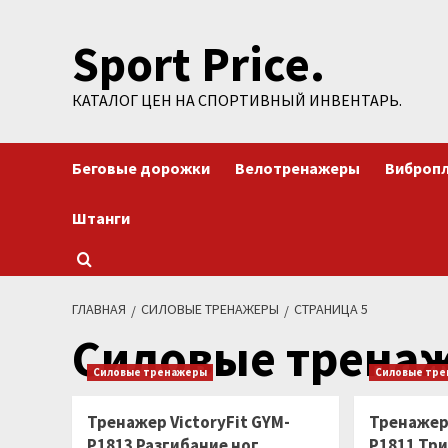
Перейти
Sport Price.
к
содержимому
КАТАЛОГ ЦЕН НА СПОРТИВНЫЙ ИНВЕНТАРЬ.
Беговые дорожки
Велотренажеры
Виброп
Штанги
ГЛАВНАЯ
СИЛОВЫЕ ТРЕНАЖЕРЫ
СТРАНИЦА 5
Силовые трена
Силовые тренажеры
Силовые тр
Тренажер VictoryFit GYM-
Тренажер 
P1813 Разгибание ног
P1811 Тр