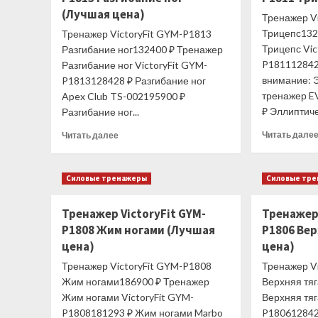
(Лучшая цена)
Тренажер V
Трицепс132
Тренажер VictoryFit GYM-P1813
Трицепс Vic
Разгибание ног132400 ₽ Тренажер
P181112842
Разгибание ног VictoryFit GYM-
внимание: 
P1813128428 ₽ Разгибание ног
тренажер E
Apex Club TS-002195900 ₽
₽ Эллиптиче
Разгибание ног...
Прочитать
Читать дале
Читать далее
больше
о
Тренажер
Силовые тренажеры
Силовые тр
VictoryFit
GYM-
Тренажер VictoryFit GYM-
Тренажер 
P1813
P1808 Жим ногами (Лучшая
Разгибание
P1806 Вер
ног
цена)
цена)
(Лучшая
Тренажер VictoryFit GYM-P1808
Тренажер V
цена)
Жим ногами186900 ₽ Тренажер
Верхняя тя
Жим ногами VictoryFit GYM-
Верхняя тяг
P1808181293 ₽ Жим ногами Marbo
P180612842