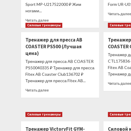
Sport MP-U217522000 ₽ Жим
Form UR-U01
ногами...
Читать дале
Прочитать
Читать далее
больше
Силовые тренажеры
Силовые тр
о
Тренажер
Тренажер для пресса AB
Тренажер
VictoryFit
COASTER PS500 (Лучшая
COASTER 
GYM-
цена)
P1808
Тренажер д
Жим
CTL175836 
Тренажер для пресса AB COASTER
ногами
Fitex AB Co
PS50040335 ₽ Тренажер для пресса
(Лучшая
Тренажер дл
Fitex AB Coaster Club136702 ₽
цена)
Тренажер для пресса Fitex AB...
Читать дале
Прочитать
Читать далее
больше
о
Тренажер
для
Силовые тренажеры
Силовые тр
пресса
AB
Тренажер VictoryFit GYM-
Силовой 
COASTER