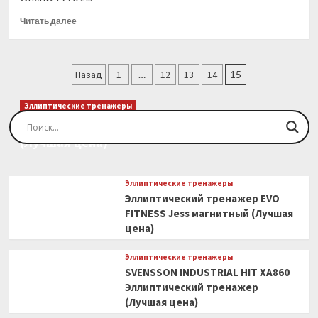
Прочитать
Читать далее
больше
о
Велотренажер
Пагинация
Dfit
Назад
1
…
12
13
14
15
Orient
записей
(Лучшая
Эллиптические тренажеры
цена)
Эллиптический тренажер EVO FITNESS Orion
(Лучшая цена)
Эллиптические тренажеры
Эллиптический тренажер EVO
FITNESS Jess магнитный (Лучшая
цена)
Эллиптические тренажеры
SVENSSON INDUSTRIAL HIT XA860
Эллиптический тренажер
(Лучшая цена)