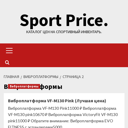
Перейти
Sport Price.
к
содержимому
КАТАЛОГ ЦЕН НА СПОРТИВНЫЙ ИНВЕНТАРЬ.
Основное
меню
ГЛАВНАЯ
ВИБРОПЛАТФОРМЫ
СТРАНИЦА 2
Виброплатформы
Виброплатформы
Виброплатформа VF-M130 Pink (Лучшая цена)
Виброплатформа VF-M130 Pink11000 ₽ Виброплатформа
VF-M130 pink10670 ₽ Виброплатформа VictoryFit VF-M130
pink11000 ₽ Обратите внимание: Виброплатформа EVO
FITNESS с эспандерами5000...