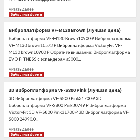
Прочитать
Читать далее
больше
Виброплатформы
о
Виброплатформа
Виброплатформа VF-M130 Brown (Лучшая цена)
VF-
Виброплатформа VF-M130 Brown10900 ₽ Виброплатформа
M130
Pink
VF-M130 brown10573 ₽ Виброплатформа VictoryFit VF-
(Лучшая
M130 brown10900 ₽ Обратите внимание: Виброплатформа
цена)
EVO FITNESS с эспандерами5000...
Прочитать
Читать далее
больше
Виброплатформы
о
Виброплатформа
3D Виброплатформа VF-S800 Pink (Лучшая цена)
VF-
3D Виброплатформа VF-S800 Pink31700 ₽ 3D
M130
Brown
Виброплатформа VF-S800 Pink30749 ₽ Виброплатформа
(Лучшая
VictoryFit 3D VF-S800 Pink31700 ₽ 3D Виброплатформа VF-
цена)
S800 24990.0...
Прочитать
Читать далее
больше
Виброплатформы