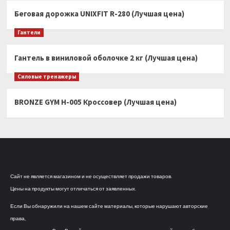
Беговая дорожка UNIXFIT R-280 (Лучшая цена)
Гантели
Гантель в виниловой оболочке 2 кг (Лучшая цена)
Силовые тренажеры
BRONZE GYM H-005 Кроссовер (Лучшая цена)
Сайт не является магазином и не осуществляет продажи товаров.
Цены на продукты могут отличаться от заявленных.
Если Вы обнаружили на нашем сайте материалы, которые нарушают авторские
права,