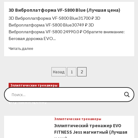
о
3D
3D Виброплатформа VF-S800 Blue (Лучшая цена)
Виброплатформа
3D Виброплатформа VF-S800 Blue31700 ₽ 3D
VF-
S800
Виброплатформа VF-S800 Blue30749 ₽ 3D
Pink
Виброплатформа VF-S800 24990.0 ₽ Обратите внимание:
(Лучшая
Беговая дорожка EVO...
цена)
Прочитать
Читать далее
больше
о
3D
Пагинация
Виброплатформа
Назад
1
2
VF-
записей
S800
Эллиптические тренажеры
Blue
Эллиптический тренажер EVO FITNESS Orion
(Лучшая
(Лучшая цена)
цена)
Эллиптические тренажеры
Эллиптический тренажер EVO
FITNESS Jess магнитный (Лучшая