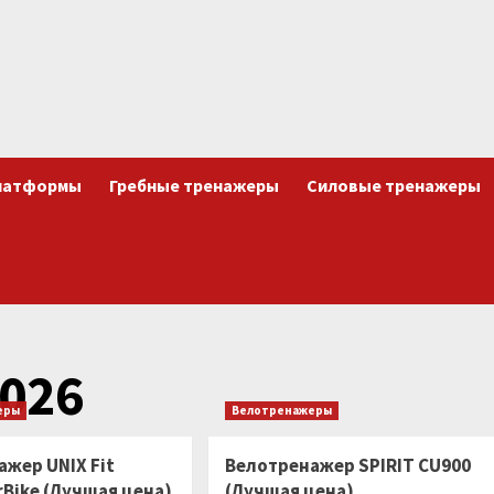
латформы
Гребные тренажеры
Силовые тренажеры
026
еры
Велотренажеры
жер UNIX Fit
Велотренажер SPIRIT CU900
rBike (Лучшая цена)
(Лучшая цена)