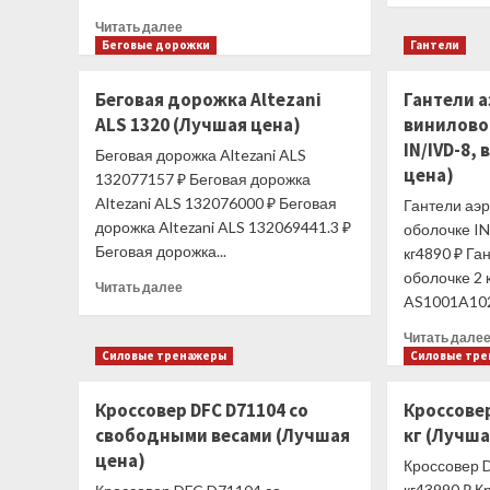
Прочитать
Читать далее
больше
Беговые дорожки
Гантели
о
Велотренажер
Беговая дорожка Altezani
Гантели 
SPIRIT
ALS 1320 (Лучшая цена)
винилово
CU800+
IN/IVD-8, 
(Лучшая
Беговая дорожка Altezani ALS
цена)
цена)
132077157 ₽ Беговая дорожка
Altezani ALS 132076000 ₽ Беговая
Гантели аэ
дорожка Altezani ALS 132069441.3 ₽
оболочке IN
Беговая дорожка...
кг4890 ₽ Га
оболочке 2 
Прочитать
Читать далее
AS1001A1021
больше
о
Читать дале
Беговая
Силовые тренажеры
Силовые тр
дорожка
Altezani
Кроссовер DFC D71104 со
Кроссовер
ALS
1320
свободными весами (Лучшая
кг (Лучша
(Лучшая
цена)
Кроссовер 
цена)
кг43990 ₽ К