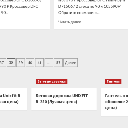
INEX
INEX
3990 ₽ Кроссовер DFC
D71506 / 2 стека по 90 кг105590 ₽
IN/IVD-
IN/IVD-
90...
Обратите внимание:...
8,
10,
вес:
вес:
Прочитать
Прочитать
е
Читать далее
3,6
4,45
больше
больше
кг
кг
о
о
(Лучшая
(Лучшая
Кроссовер
Кроссовер
цена)
цена)
DFC
DFC
D10090
D10085
стек
стек
90
50
37
38
39
40
41
…
57
Далее
кг
кг
(Лучшая
(Лучшая
цена)
цена)
Беговые дорожки
Гантели
 Unixfit R-
Беговая дорожка UNIXFIT
Гантель в 
шая цена)
R-280 (Лучшая цена)
оболочке 2
цена)