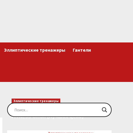
Эллиптические тренажеры
Гантели
Эллиптические тренажеры
Эллиптический тренажер EVO
FITNESS Orion (Лучшая цена)