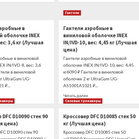
о
о
Беговая
Беговая
Гантели
дорожка
дорожка
Ammity
AMMITY
аэробные в
Гантели аэробные в
Pro
Dim
й оболочке INEX
ATM
виниловой оболочке INEX
DTM
4500
5018
вес: 3,6 кг (Лучшая
IN/IVD-10, вес: 4,45 кг (Лучшая
(Лучшая
(Лучшая
цена)
цена)
цена)
робные в виниловой
Гантели аэробные в виниловой
EX IN/IVD-8, вес: 3,6
оболочке INEX IN/IVD-10, вес: 4,45
нтели в виниловой
кг6090 ₽ Гантели в виниловой
кг UltraGym UG-
оболочке 2 кг UltraGym UG-
 ₽...
AS1001A1021 ₽...
Прочитать
Прочитать
е
Читать далее
больше
больше
енажеры
Силовые тренажеры
о
о
Гантели
Гантели
 DFC D10090 стек 90
Кроссовер DFC D10085 стек 50
аэробные
аэробные
я цена)
кг (Лучшая цена)
в
в
виниловой
виниловой
DFC D10090 стек 90
Кроссовер DFC D10085 стек 50
оболочке
оболочке
россовер DFC D10090 /
кг37390 ₽ Кроссовер DFC HomeGym