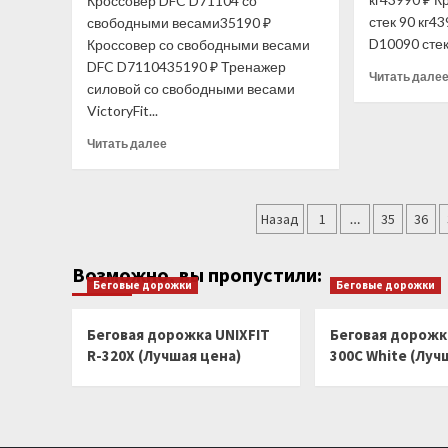
Кроссовер DFC D71104 со
стек 90 кг4
свободными весами35190 ₽
D10090 стек 
Кроссовер со свободными весами
DFC D7110435190 ₽ Тренажер
Читать дале
силовой со свободными весами
VictoryFit...
Прочитать
Читать далее
больше
о
Кроссовер
Пагинация
DFC
Назад
1
…
35
36
D71104
записей
со
Возможно, вы пропустили:
свободными
Беговые дорожки
Беговые дорожки
весами
(Лучшая
цена)
Беговая дорожка UNIXFIT
Беговая дорожка
R-320X (Лучшая цена)
300C White (Луч