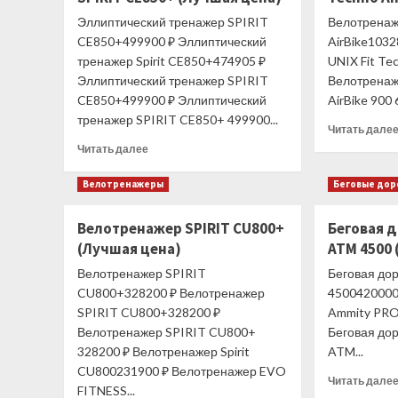
Эллиптический тренажер SPIRIT
Велотренаж
CE850+499900 ₽ Эллиптический
AirBike103
тренажер Spirit CE850+474905 ₽
UNIX Fit Te
Эллиптический тренажер SPIRIT
Велотренаж
CE850+499900 ₽ Эллиптический
AirBike 900 
тренажер SPIRIT CE850+ 499900...
Читать дале
Прочитать
Читать далее
больше
о
Велотренажеры
Беговые до
Эллиптический
тренажер
Велотренажер SPIRIT CU800+
Беговая 
SPIRIT
(Лучшая цена)
ATM 4500
CE850+
(Лучшая
Велотренажер SPIRIT
Беговая до
цена)
CU800+328200 ₽ Велотренажер
4500420000
SPIRIT CU800+328200 ₽
Ammity PRO
Велотренажер SPIRIT CU800+
Беговая до
328200 ₽ Велотренажер Spirit
ATM...
CU800231900 ₽ Велотренажер EVO
Читать дале
FITNESS...