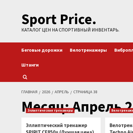
Перейти
Sport Price.
к
содержимому
КАТАЛОГ ЦЕН НА СПОРТИВНЫЙ ИНВЕНТАРЬ.
Беговые дорожки
Велотренажеры
Виброп
Штанги
ГЛАВНАЯ
2026
АПРЕЛЬ
СТРАНИЦА 38
Месяц:
Апрель 2
Эллиптические тренажеры
Велотренаж
Эллиптический тренажер
Велотрена
SPIRIT CE850+ (Лучшая цена)
Techno Ai