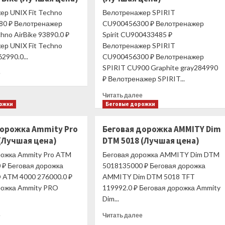
ер UNIX Fit Techno
Велотренажер SPIRIT
280 ₽ Велотренажер
CU900456300 ₽ Велотренажер
chno AirBike 93890.0 ₽
Spirit CU900433485 ₽
ер UNIX Fit Techno
Велотренажер SPIRIT
62990.0...
CU900456300 ₽ Велотренажер
SPIRIT CU900 Graphite gray284990
Прочитать
е
₽ Велотренажер SPIRIT...
больше
о
Прочитать
Читать далее
Велотренажер
больше
рожки
Беговые дорожки
UNIX
о
Fit
Велотренажер
дорожка Ammity Pro
Беговая дорожка AMMITY Dim
Techno
SPIRIT
AirBike
 (Лучшая цена)
DTM 5018 (Лучшая цена)
CU900
(Лучшая
(Лучшая
рожка Ammity Pro ATM
Беговая дорожка AMMITY Dim DTM
цена)
цена)
 ₽ Беговая дорожка
5018135000 ₽ Беговая дорожка
 ATM 4000 276000.0 ₽
AMMITY Dim DTM 5018 TFT
рожка Ammity PRO
119992.0 ₽ Беговая дорожка Ammity
Dim...
Прочитать
Прочитать
е
Читать далее
больше
больше