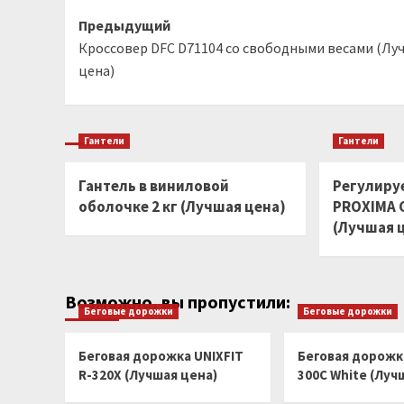
Навигация
Предыдущий
Кроссовер DFC D71104 со свободными весами (Лу
записи
цена)
Гантели
Гантели
Гантель в виниловой
Регулиру
оболочке 2 кг (Лучшая цена)
PROXIMA G
(Лучшая 
Возможно, вы пропустили:
Беговые дорожки
Беговые дорожки
Беговая дорожка UNIXFIT
Беговая дорожка
R-320X (Лучшая цена)
300C White (Луч