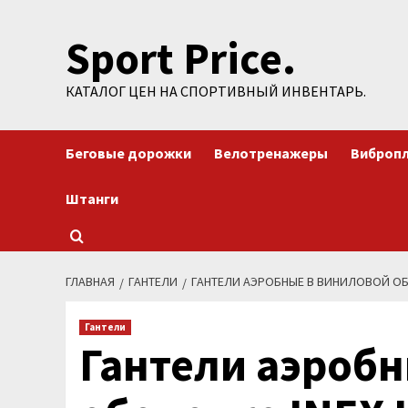
Перейти
Sport Price.
к
содержимому
КАТАЛОГ ЦЕН НА СПОРТИВНЫЙ ИНВЕНТАРЬ.
Беговые дорожки
Велотренажеры
Виброп
Штанги
ГЛАВНАЯ
ГАНТЕЛИ
ГАНТЕЛИ АЭРОБНЫЕ В ВИНИЛОВОЙ ОБОЛО
Гантели
Гантели аэробн