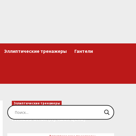
Эллиптические тренажеры
Гантели
Эллиптические тренажеры
Эллиптический тренажер EVO
FITNESS Orion (Лучшая цена)