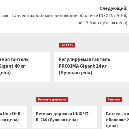
Следующий:
чшая
Гантели аэробные в виниловой оболочке INEX IN/IVD-8,
вес: 3,6 кг (Лучшая цена)
Гантели
емая гантель
Регулируемая гантель
igant 40 кг
PROXIMA Gigant 24 кг
цена)
(Лучшая цена)
Беговые дорожки
Гантели
 Unixfit R-
Беговая дорожка UNIXFIT
Гантель в 
шая цена)
R-280 (Лучшая цена)
оболочке 2
цена)