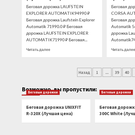
цена)
Беговая дорожка LAUFSTEIN
Беговая до
EXPLORER AUTOMATIK94990 ₽
CORSA AUT
Беговая дорожка Laufstein Explorer
Беговая дор
Automatik 71990.0 ₽ Беговая
Automatik 5
дорожка LAUFSTEIN EXPLORER
дорожка Lau
AUTOMATIK71990 ₽ Беговая...
Automatik74
Прочитать
Читать далее
Читать дале
больше
о
Беговая
Пагинация
дорожка
Назад
1
…
39
40
LAUFSTEIN
записей
EXPLORER
Возможно, вы пропустили:
AUTOMATIK
Беговые дорожки
Беговые дорожки
(Лучшая
цена)
Беговая дорожка UNIXFIT
Беговая дорожка
R-320X (Лучшая цена)
300C White (Луч