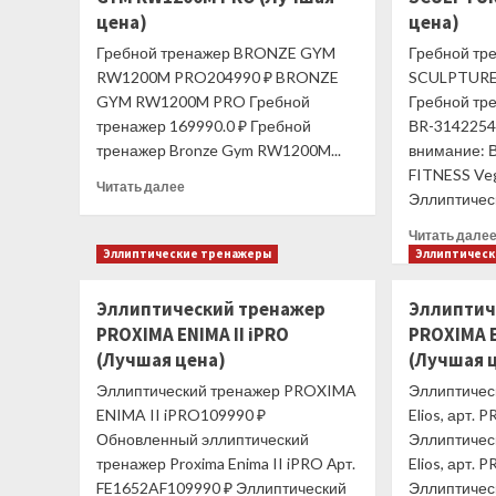
цена)
цена)
Гребной тренажер BRONZE GYM
Гребной тр
RW1200M PRO204990 ₽ BRONZE
SCULPTURE
GYM RW1200M PRO Гребной
Гребной тре
тренажер 169990.0 ₽ Гребной
ВR-3142254
тренажер Bronze Gym RW1200M...
внимание: 
FITNESS Ve
Прочитать
Читать далее
Эллиптическ
больше
о
Читать дале
Гребной
Эллиптические тренажеры
Эллиптичес
тренажер
BRONZE
Эллиптический тренажер
Эллиптич
GYM
PROXIMA ENIMA II iPRO
RW1200M
PROXIMA E
PRO
(Лучшая цена)
(Лучшая 
(Лучшая
Эллиптический тренажер PROXIMA
Эллиптичес
цена)
ENIMA II iPRO109990 ₽
Elios, арт. 
Обновленный эллиптический
Эллиптичес
тренажер Proxima Enima II iPRO Арт.
Elios, арт. 
FE1652AF109990 ₽ Эллиптический
Эллиптичес