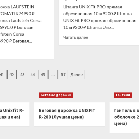
цена)
цена)
рожка LAUFSTEIN
Штанга UNIX Fit PRO прямая
OMATIK74990 ₽
обрезиненная 10 кг9200 ₽ Штанга
ожка Laufstein Corsa
UNIX Fit PRO прямая обрезиненная
6990.0 ₽ Беговая
10 кг9200 ₽ Штанга Unix...
fstein Corsa
Прочитать
Читать далее
990 ₽ Беговая...
больше
о
Прочитать
е
Штанга
больше
UNIX
о
Fit
Беговая
PRO
дорожка
41
42
43
44
45
…
57
Далее
прямая
LAUFSTEIN
обрезиненная
CORSA
10
AUTOMATIK
Беговые дорожки
Гантели
кг
(Лучшая
(Лучшая
цена)
цена)
 Unixfit R-
Беговая дорожка UNIXFIT
Гантель в 
шая цена)
R-280 (Лучшая цена)
оболочке 2
цена)