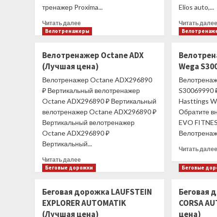
тренажер Proxima...
Elios auto,...
Прочитать
Читать далее
Читать дале
больше
Велотренажеры
Велотренаж
о
Эллиптический
Велотренажер Octane ADX
Велотрен
тренажер
(Лучшая цена)
Wega S30
PROXIMA
ENIMA
Велотренажер Octane ADX296890
Велотренаж
II
₽ Вертикальный велотренажер
S30069990 
iPRO
Octane ADX296890 ₽ Вертикальный
Hasttings 
(Лучшая
велотренажер Octane ADX296890 ₽
Обратите в
цена)
Вертикальный велотренажер
EVO FITNES
Octane ADX296890 ₽
Велотренаж
Вертикальный...
Читать дале
Прочитать
Читать далее
больше
Беговые дорожки
Беговые до
о
Велотренажер
Беговая дорожка LAUFSTEIN
Беговая 
Octane
EXPLORER AUTOMATIK
CORSA AU
ADX
(Лучшая цена)
цена)
(Лучшая