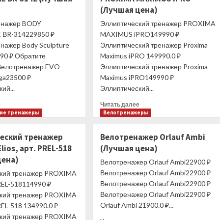
(Лучшая цена)
енажер BODY
Эллиптический тренажер PROXIMA
 ВR-314229850 ₽
MAXIMUS iPRO149990 ₽
нажер Body Sculpture
Эллиптический тренажер Proxima
90 ₽ Обратите
Maximus iPRO 149990.0 ₽
Велотренажер EVO
Эллиптический тренажер Proxima
ga23500 ₽
Maximus iPRO149990 ₽
ий...
Эллиптический...
Прочитать
Прочитать
е
Читать далее
больше
больше
кие тренажеры
Велотренажеры
о
о
Гребной
Эллиптический
еский тренажер
Велотренажер Orlauf Ambi
тренажер
тренажер
lios, арт. PREL-518
(Лучшая цена)
BODY
PROXIMA
цена)
SCULPTURE
MAXIMUS
Велотренажер Orlauf Ambi22900 ₽
ВR-
iPRO
Велотренажер Orlauf Ambi22900 ₽
кий тренажер PROXIMA
3142
(Лучшая
Велотренажер Orlauf Ambi22900 ₽
PREL-518114990 ₽
(Лучшая
цена)
Велотренажер Orlauf Ambi22900 ₽
кий тренажер PROXIMA
цена)
Orlauf Ambi 21900.0 ₽...
PREL-518 134990.0 ₽
кий тренажер PROXIMA
Прочитать