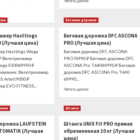
Читать далее
больше
о
Прочитать
е
Велотренажер
больше
еры
Беговые дорожки
Orlauf
о
Ambi
Эллиптический
ажер Hasttings
Беговая дорожка DFC ASCONA
(Лучшая
тренажер
цена)
0 (Лучшая цена)
PRO (Лучшая цена)
PROXIMA
Elios,
ер Hasttings Wega
Беговая дорожка DFC ASCONA
арт.
₽ Велотренажер
PRO76990 ₽ Беговая дорожка DFC
PREL-
Wega S30069990 ₽
ASCONA Pro T64069990 ₽ Беговая
518
нимание: Велотренажер
дорожка DFC ASCONA Pro T640
(Лучшая
S Arlett9000 ₽
69990...
цена)
ер EVO FITNESS...
Прочитать
Читать далее
больше
Прочитать
е
о
больше
Беговая
о
рожки
Штанги
дорожка
Велотренажер
DFC
Hasttings
дорожка LAUFSTEIN
Штанга UNIX Fit PRO прямая
ASCONA
Wega
TOMATIK (Лучшая
обрезиненная 10 кг (Лучшая
PRO
S300
(Лучшая
(Лучшая
цена)