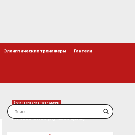
Эллиптические тренажеры
Гантели
Эллиптические тренажеры
Эллиптический тренажер EVO
FITNESS Orion (Лучшая цена)