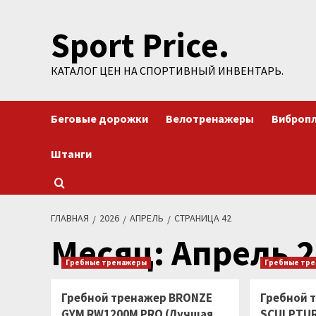
Перейти
Sport Price.
к
содержимому
КАТАЛОГ ЦЕН НА СПОРТИВНЫЙ ИНВЕНТАРЬ.
Беговые дорожки
Велотренажеры
Виброп
Штанги
ГЛАВНАЯ
2026
АПРЕЛЬ
СТРАНИЦА 42
Месяц:
Апрель 2
Гребные тренажеры
Гребные тр
Гребной тренажер BRONZE
Гребной 
GYM RW1200M PRO (Лучшая
SCULPTUR