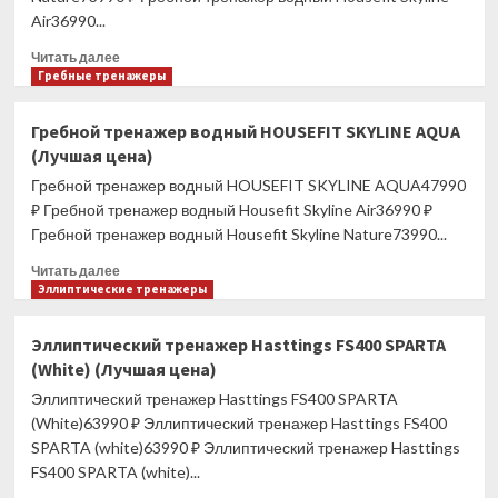
Air36990...
Прочитать
Читать далее
больше
Гребные тренажеры
о
Гребной
Гребной тренажер водный HOUSEFIT SKYLINE AQUA
тренажер
(Лучшая цена)
водный
HOUSEFIT
Гребной тренажер водный HOUSEFIT SKYLINE AQUA47990
SKYLINE
₽ Гребной тренажер водный Housefit Skyline Air36990 ₽
NATURE
Гребной тренажер водный Housefit Skyline Nature73990...
(Лучшая
цена)
Прочитать
Читать далее
больше
Эллиптические тренажеры
о
Гребной
Эллиптический тренажер Hasttings FS400 SPARTA
тренажер
(White) (Лучшая цена)
водный
HOUSEFIT
Эллиптический тренажер Hasttings FS400 SPARTA
SKYLINE
(White)63990 ₽ Эллиптический тренажер Hasttings FS400
AQUA
SPARTA (white)63990 ₽ Эллиптический тренажер Hasttings
(Лучшая
FS400 SPARTA (white)...
цена)