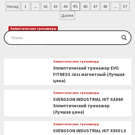
Пагинация
стенка
Назад
1
…
42
43
44
45
46
47
48
…
57
с
записей
Далее
грузоблоком
"Виктория"
75
Эллиптические тренажеры
(Лучшая
Эллиптический тренажер EVO FITNESS Orion
цена)
(Лучшая цена)
Эллиптические тренажеры
Эллиптический тренажер EVO
FITNESS Jess магнитный (Лучшая
цена)
Эллиптические тренажеры
SVENSSON INDUSTRIAL HIT XA860
Эллиптический тренажер
(Лучшая цена)
Эллиптические тренажеры
SVENSSON INDUSTRIAL HIT X850 LX