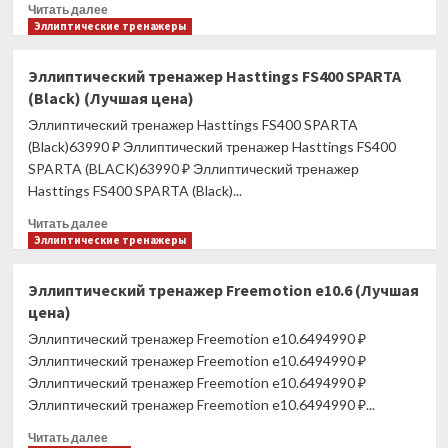
Прочитать
Читать далее
больше
Эллиптические тренажеры
о
Эллиптический
Эллиптический тренажер Hasttings FS400 SPARTA
тренажер
(Black) (Лучшая цена)
Hasttings
FS400
Эллиптический тренажер Hasttings FS400 SPARTA
SPARTA
(Black)63990 ₽ Эллиптический тренажер Hasttings FS400
(White)
SPARTA (BLACK)63990 ₽ Эллиптический тренажер
(Лучшая
Hasttings FS400 SPARTA (Black)...
цена)
Прочитать
Читать далее
больше
Эллиптические тренажеры
о
Эллиптический
Эллиптический тренажер Freemotion e10.6 (Лучшая
тренажер
цена)
Hasttings
FS400
Эллиптический тренажер Freemotion e10.6494990 ₽
SPARTA
Эллиптический тренажер Freemotion e10.6494990 ₽
(Black)
Эллиптический тренажер Freemotion e10.6494990 ₽
(Лучшая
Эллиптический тренажер Freemotion e10.6494990 ₽...
цена)
Прочитать
Читать далее