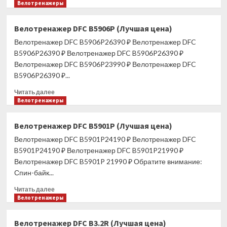
больше
Велотренажеры
о
Эллиптический
Велотренажер DFC B5906P (Лучшая цена)
тренажер
Велотренажер DFC B5906P26390 ₽ Велотренажер DFC
Freemotion
e10.6
B5906P26390 ₽ Велотренажер DFC B5906P26390 ₽
(Лучшая
Велотренажер DFC B5906P23990 ₽ Велотренажер DFC
цена)
B5906P26390 ₽...
Прочитать
Читать далее
больше
Велотренажеры
о
Велотренажер
Велотренажер DFC B5901P (Лучшая цена)
DFC
Велотренажер DFC B5901P24190 ₽ Велотренажер DFC
B5906P
(Лучшая
B5901P24190 ₽ Велотренажер DFC B5901P21990 ₽
цена)
Велотренажер DFC B5901P 21990 ₽ Обратите внимание:
Спин-байк...
Прочитать
Читать далее
больше
Велотренажеры
о
Велотренажер
Велотренажер DFC B3.2R (Лучшая цена)
DFC