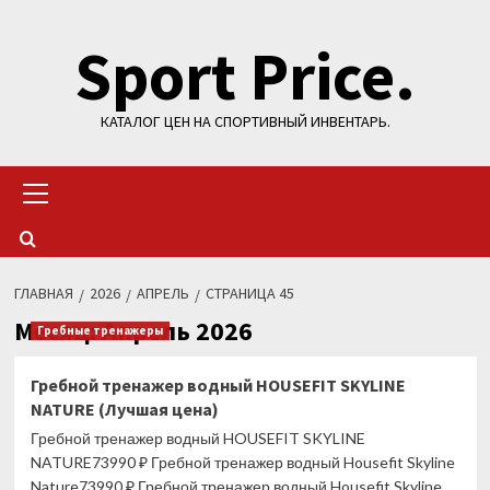
Перейти
Sport Price.
к
содержимому
КАТАЛОГ ЦЕН НА СПОРТИВНЫЙ ИНВЕНТАРЬ.
Основное
меню
ГЛАВНАЯ
2026
АПРЕЛЬ
СТРАНИЦА 45
Месяц:
Апрель 2026
Гребные тренажеры
Гребной тренажер водный HOUSEFIT SKYLINE
NATURE (Лучшая цена)
Гребной тренажер водный HOUSEFIT SKYLINE
NATURE73990 ₽ Гребной тренажер водный Housefit Skyline
Nature73990 ₽ Гребной тренажер водный Housefit Skyline