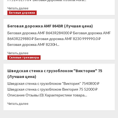
Прочитать
Читать далее
больше
Беговые дорожки
о
Беговая
Беговая дорожка AMF 8643R (Лучшая цена)
дорожка
Беговая дорожка AMF 8643R284000 ₽ Беговая дорожка AMF
ITOSIMA
AURA
8643R229880 ₽ Беговая дорожка AMF 8230 999990.0 ₽
REMOTE
Беговая дорожка AMF 8230H...
CONTROL
Прочитать
(Лучшая
Читать далее
больше
Силовые тренажеры
цена)
о
Беговая
Шведская стенка с грузоблоком "Виктория" 75
дорожка
(Лучшая цена)
AMF
8643R
Шведская стенка с грузоблоком "Виктория" 7540800 ₽
(Лучшая
Шведская стенка с грузоблоком Виктория 75 52000 ₽
цена)
Описание Отзывы (0) Характеристики товара...
Прочитать
Читать далее
больше
о
Шведская