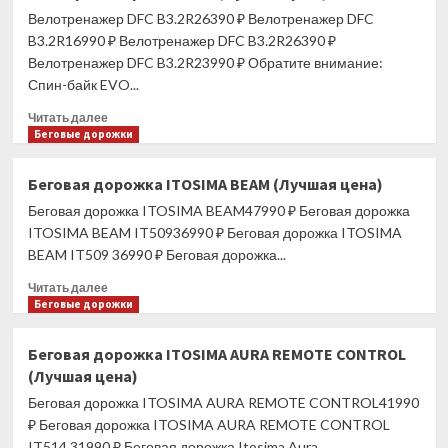
Велотренажер DFC B3.2R26390 ₽ Велотренажер DFC
B5901P
(Лучшая
B3.2R16990 ₽ Велотренажер DFC B3.2R26390 ₽
цена)
Велотренажер DFC B3.2R23990 ₽ Обратите внимание:
Спин-байк EVO...
Прочитать
Читать далее
больше
Беговые дорожки
о
Велотренажер
Беговая дорожка ITOSIMA BEAM (Лучшая цена)
DFC
Беговая дорожка ITOSIMA BEAM47990 ₽ Беговая дорожка
B3.2R
(Лучшая
ITOSIMA BEAM IT50936990 ₽ Беговая дорожка ITOSIMA
цена)
BEAM IT509 36990 ₽ Беговая дорожка...
Прочитать
Читать далее
больше
Беговые дорожки
о
Беговая
Беговая дорожка ITOSIMA AURA REMOTE CONTROL
дорожка
(Лучшая цена)
ITOSIMA
BEAM
Беговая дорожка ITOSIMA AURA REMOTE CONTROL41990
(Лучшая
₽ Беговая дорожка ITOSIMA AURA REMOTE CONTROL
цена)
IT514 31990 ₽ Беговая дорожка Itosima Aura...