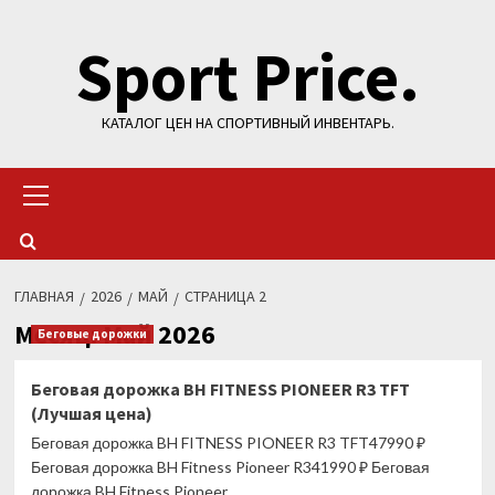
Перейти
Sport Price.
к
содержимому
КАТАЛОГ ЦЕН НА СПОРТИВНЫЙ ИНВЕНТАРЬ.
Основное
меню
ГЛАВНАЯ
2026
МАЙ
СТРАНИЦА 2
Месяц:
Май 2026
Беговые дорожки
Беговая дорожка BH FITNESS PIONEER R3 TFT
(Лучшая цена)
Беговая дорожка BH FITNESS PIONEER R3 TFT47990 ₽
Беговая дорожка BH Fitness Pioneer R341990 ₽ Беговая
дорожка BH Fitness Pioneer...