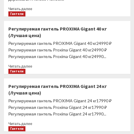
Прочитать
Читать далее
больше
Гантели
о
Беговая
Регулируемая гантель PROXIMA Gigant 40 кг
дорожка
(Лучшая цена)
BH
FITNESS
Регулируемая гантель PROXIMA Gigant 40 кг24990 ₽
PIONEER
Регулируемая гантель Proxima Gigant 40 кг24990 ₽
R3
Регулируемая гантель Proxima Gigant 40 кг24990...
TFT
(Лучшая
Прочитать
Читать далее
цена)
больше
Гантели
о
Регулируемая
Регулируемая гантель PROXIMA Gigant 24 кг
гантель
(Лучшая цена)
PROXIMA
Gigant
Регулируемая гантель PROXIMA Gigant 24 кг17990 ₽
40
Регулируемая гантель Proxima Gigant 24 кг17990 ₽
кг
Регулируемая гантель Proxima Gigant 24 кг17990...
(Лучшая
цена)
Прочитать
Читать далее
больше
Гантели