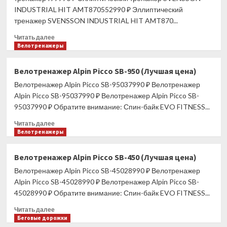
Эллиптический
INDUSTRIAL HIT AMT870552990 ₽ Эллиптический
тренажер
тренажер SVENSSON INDUSTRIAL HIT AMT870...
(Лучшая
цена)
Прочитать
Читать далее
больше
Велотренажеры
о
SVENSSON
Велотренажер Alpin Picco SB-950 (Лучшая цена)
INDUSTRIAL
Велотренажер Alpin Picco SB-95037990 ₽ Велотренажер
HIT
AMT870
Alpin Picco SB-95037990 ₽ Велотренажер Alpin Picco SB-
Эллиптический
95037990 ₽ Обратите внимание: Спин-байк EVO FITNESS...
тренажер
Прочитать
(Лучшая
Читать далее
больше
Велотренажеры
цена)
о
Велотренажер
Велотренажер Alpin Picco SB-450 (Лучшая цена)
Alpin
Велотренажер Alpin Picco SB-45028990 ₽ Велотренажер
Picco
SB-
Alpin Picco SB-45028990 ₽ Велотренажер Alpin Picco SB-
950
45028990 ₽ Обратите внимание: Спин-байк EVO FITNESS...
(Лучшая
Прочитать
цена)
Читать далее
больше
Беговые дорожки