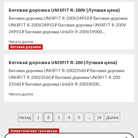
о
Велотренажер
Беговая дорожка UNIXFIT R-200V (Лучшая цена)
Alpin
Беговая дорожка UNIXFIT R-200V24950 ₽ Беговая дорожка
Picco
SB-
UNIXFIT R-200V24950 ₽ Беговая дорожка UNIXFIT R-200V
450
24950 ₽ Беговая дорожка UnixFit R-200V19000...
(Лучшая
Прочитать
цена)
Читать далее
больше
Беговые дорожки
о
Беговая
Беговая дорожка UNIXFIT R-200 (Лучшая цена)
дорожка
Беговая дорожка UNIXFIT R-20023560 ₽ Беговая дорожка
UNIXFIT
R-
UNIXFIT R-20023560 ₽ Беговая дорожка UNIXFIT R-200
200V
23560 ₽ Беговая дорожка UnixFit R-20018500...
(Лучшая
Прочитать
цена)
Читать далее
больше
о
Беговая
Пагинация
дорожка
Назад
1
2
3
4
5
…
24
Далее
UNIXFIT
записей
R-
Эллиптические тренажеры
200