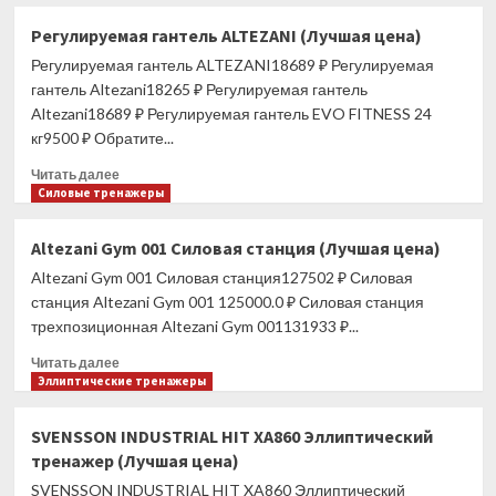
о
Регулируемая
Регулируемая гантель ALTEZANI (Лучшая цена)
гантель
Регулируемая гантель ALTEZANI18689 ₽ Регулируемая
PROXIMA
Gigant
гантель Altezani18265 ₽ Регулируемая гантель
24
Altezani18689 ₽ Регулируемая гантель EVO FITNESS 24
кг
кг9500 ₽ Обратите...
(Лучшая
цена)
Прочитать
Читать далее
больше
Силовые тренажеры
о
Регулируемая
Altezani Gym 001 Силовая станция (Лучшая цена)
гантель
Altezani Gym 001 Силовая станция127502 ₽ Силовая
ALTEZANI
(Лучшая
станция Altezani Gym 001 125000.0 ₽ Силовая станция
цена)
трехпозиционная Altezani Gym 001131933 ₽...
Прочитать
Читать далее
больше
Эллиптические тренажеры
о
Altezani
SVENSSON INDUSTRIAL HIT XA860 Эллиптический
Gym
тренажер (Лучшая цена)
001
Силовая
SVENSSON INDUSTRIAL HIT XA860 Эллиптический