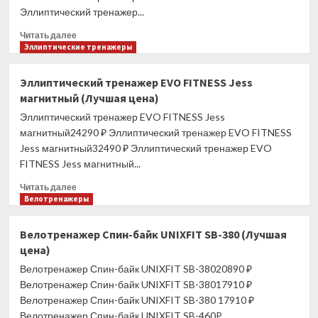
цена)
Эллиптический тренажер...
Прочитать
Читать далее
больше
Эллиптические тренажеры
о
Эллиптический
Эллиптический тренажер EVO FITNESS Jess
тренажер
магнитный (Лучшая цена)
EVO
FITNESS
Эллиптический тренажер EVO FITNESS Jess
Orion
магнитный24290 ₽ Эллиптический тренажер EVO FITNESS
(Лучшая
Jess магнитный32490 ₽ Эллиптический тренажер EVO
цена)
FITNESS Jess магнитный...
Прочитать
Читать далее
больше
Велотренажеры
о
Эллиптический
Велотренажер Спин-байк UNIXFIT SB-380 (Лучшая
тренажер
цена)
EVO
FITNESS
Велотренажер Спин-байк UNIXFIT SB-38020890 ₽
Jess
Велотренажер Спин-байк UNIXFIT SB-38017910 ₽
магнитный
Велотренажер Спин-байк UNIXFIT SB-380 17910 ₽
(Лучшая
Велотренажер Спин-байк UNIXFIT SB-460P...