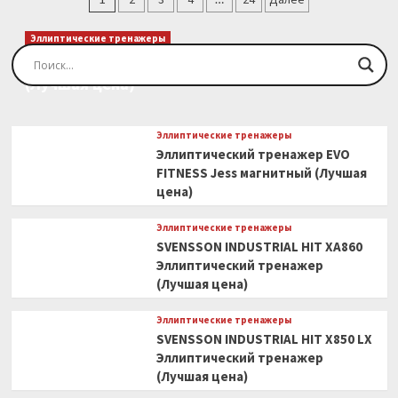
BH
записей
FITNESS
Эллиптические тренажеры
PIONEER
Эллиптический тренажер EVO FITNESS Orion
R5
(Лучшая цена)
(Лучшая
цена)
Эллиптические тренажеры
Эллиптический тренажер EVO
FITNESS Jess магнитный (Лучшая
цена)
Эллиптические тренажеры
SVENSSON INDUSTRIAL HIT XA860
Эллиптический тренажер
(Лучшая цена)
Эллиптические тренажеры
SVENSSON INDUSTRIAL HIT X850 LX
Эллиптический тренажер
(Лучшая цена)