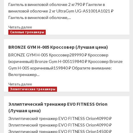
Гантель в виниловой оболочке 2 кг790 ₽ Гантели в
UNIXFIT
R-
виниловой оболочке 2 кг UltraGym UG-AS1001A1021 ₽
280
Гантель в виниловой оболочке,...
(Лучшая
Прочитать
цена)
Читать далее
больше
Силовые тренажеры
о
Гантель
BRONZE GYM H-005 Кроссовер (Лучшая цена)
в
BRONZE GYM H-005 Кроссовер289990 ₽ Кроссовер
виниловой
оболочке
(коричневый) Bronze Gym H-005159840 ₽ Кроссовер Bronze
2
Gym H-005 коричневый159840 ₽ Обратите внимание:
кг
Велотренажер...
(Лучшая
цена)
Прочитать
Читать далее
больше
Эллиптические тренажеры
о
BRONZE
Эллиптический тренажер EVO FITNESS Orion
GYM
(Лучшая цена)
H-
005
Эллиптический тренажер EVO FITNESS Orion40990 ₽
Кроссовер
Эллиптический тренажер EVO FITNESS Orion40990 ₽
(Лучшая
Эллиптический тренажер EVO FITNESS Orion14500 ₽