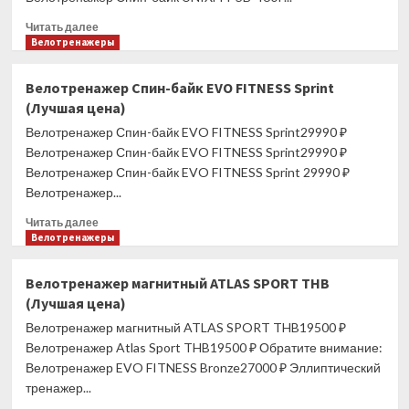
цена)
Прочитать
Читать далее
больше
Велотренажеры
о
Велотренажер
Велотренажер Спин-байк EVO FITNESS Sprint
Спин-
(Лучшая цена)
байк
UNIXFIT
Велотренажер Спин-байк EVO FITNESS Sprint29990 ₽
SB-
Велотренажер Спин-байк EVO FITNESS Sprint29990 ₽
380
Велотренажер Спин-байк EVO FITNESS Sprint 29990 ₽
(Лучшая
Велотренажер...
цена)
Прочитать
Читать далее
больше
Велотренажеры
о
Велотренажер
Велотренажер магнитный ATLAS SPORT THB
Спин-
(Лучшая цена)
байк
EVO
Велотренажер магнитный ATLAS SPORT THB19500 ₽
FITNESS
Велотренажер Atlas Sport THB19500 ₽ Обратите внимание:
Sprint
Велотренажер EVO FITNESS Bronze27000 ₽ Эллиптический
(Лучшая
тренажер...
цена)