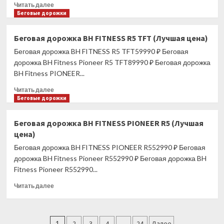
Прочитать
Читать далее
больше
Беговые дорожки
о
Велотренажер
Беговая дорожка BH FITNESS R5 TFT (Лучшая цена)
магнитный
Беговая дорожка BH FITNESS R5 TFT59990 ₽ Беговая
ATLAS
SPORT
дорожка BH Fitness Pioneer R5 TFT89990 ₽ Беговая дорожка
THB
BH Fitness PIONEER...
(Лучшая
Прочитать
цена)
Читать далее
больше
Беговые дорожки
о
Беговая
Беговая дорожка BH FITNESS PIONEER R5 (Лучшая
дорожка
цена)
BH
FITNESS
Беговая дорожка BH FITNESS PIONEER R552990 ₽ Беговая
R5
дорожка BH Fitness Pioneer R552990 ₽ Беговая дорожка BH
TFT
Fitness Pioneer R552990...
(Лучшая
цена)
Прочитать
Читать далее
больше
о
Беговая
Пагинация
дорожка
1
2
3
4
…
24
Далее