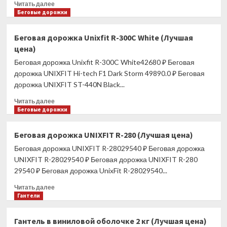
Прочитать
Читать далее
больше
Беговые дорожки
о
Беговая
Беговая дорожка Unixfit R-300C White (Лучшая
дорожка
цена)
UNIXFIT
R-
Беговая дорожка Unixfit R-300C White42680 ₽ Беговая
320X
дорожка UNIXFIT Hi-tech F1 Dark Storm 49890.0 ₽ Беговая
(Лучшая
дорожка UNIXFIT ST-440N Black...
цена)
Прочитать
Читать далее
больше
Беговые дорожки
о
Беговая
Беговая дорожка UNIXFIT R-280 (Лучшая цена)
дорожка
Беговая дорожка UNIXFIT R-28029540 ₽ Беговая дорожка
Unixfit
R-
UNIXFIT R-28029540 ₽ Беговая дорожка UNIXFIT R-280
300C
29540 ₽ Беговая дорожка UnixFit R-28029540...
White
Прочитать
(Лучшая
Читать далее
больше
Гантели
цена)
о
Беговая
Гантель в виниловой оболочке 2 кг (Лучшая цена)
дорожка