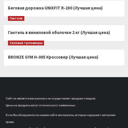
Беговая дорожка UNIXFIT R-280 (Лучшая цена)
Гантели
Гантель в виниловой оболочке 2 кг (Лучшая цена)
Силовые тренажеры
BRONZE GYM H-005 Кроссовер (Лучшая цена)
Сайт не является магазином и не осуществляет продажи товаров.
Цены на продукты могут отличаться от заявленных.
Если Вы обнаружили на нашем сайте материалы, которые нарушают авторские
права,