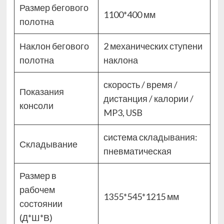
Размер бегового
1100*400 мм
полотна
Наклон бегового
2 механических ступени
полотна
наклона
скорость / время /
Показания
дистанция / калории /
консоли
MP3, USB
система складывания:
Складывание
пневматическая
Размер в
рабочем
1355*545*1215 мм
состоянии
(Д*Ш*В)