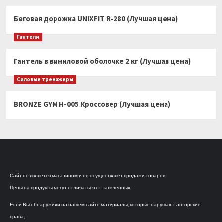
Беговая дорожка UNIXFIT R-280 (Лучшая цена)
Гантели
Гантель в виниловой оболочке 2 кг (Лучшая цена)
Силовые тренажеры
BRONZE GYM H-005 Кроссовер (Лучшая цена)
Сайт не является магазином и не осуществляет продажи товаров.
Цены на продукты могут отличаться от заявленных.
Если Вы обнаружили на нашем сайте материалы, которые нарушают авторские
права,