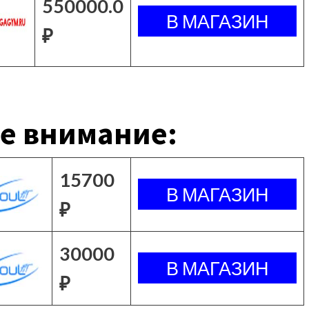
550000.0
₽
е внимание:
15700
₽
30000
₽