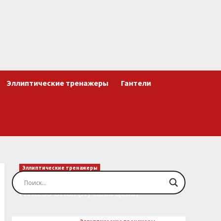
Эллиптические тренажеры
Гантели
Эллиптические тренажеры
Эллиптический тренажер EVO
FITNESS Orion (Лучшая цена)