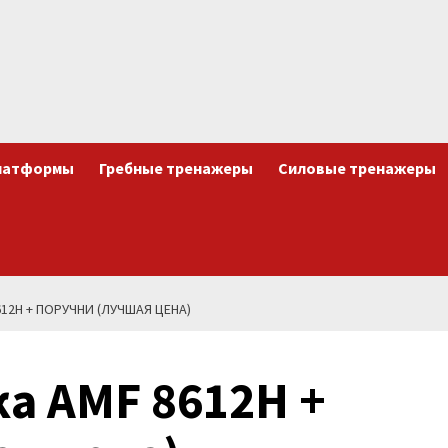
латформы
Гребные тренажеры
Силовые тренажеры
12H + ПОРУЧНИ (ЛУЧШАЯ ЦЕНА)
а AMF 8612H +