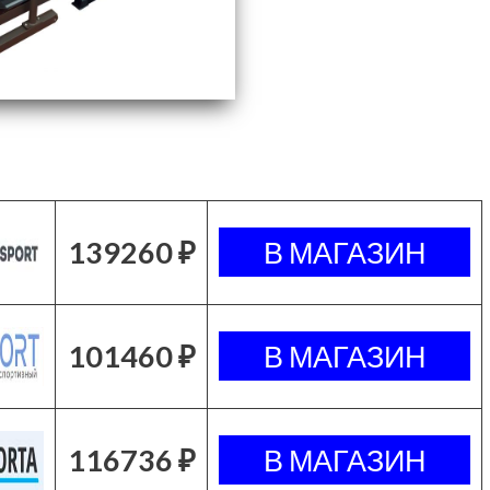
139260 ₽
101460 ₽
116736 ₽