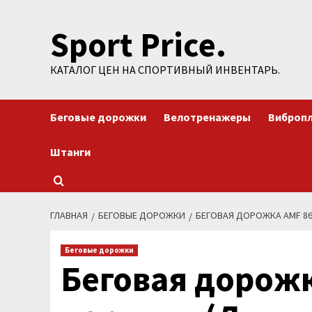
Перейти
Sport Price.
к
содержимому
КАТАЛОГ ЦЕН НА СПОРТИВНЫЙ ИНВЕНТАРЬ.
Беговые дорожки
Велотренажеры
Виброп
Штанги
ГЛАВНАЯ
БЕГОВЫЕ ДОРОЖКИ
БЕГОВАЯ ДОРОЖКА AMF 86
Беговые дорожки
Беговая дорожк