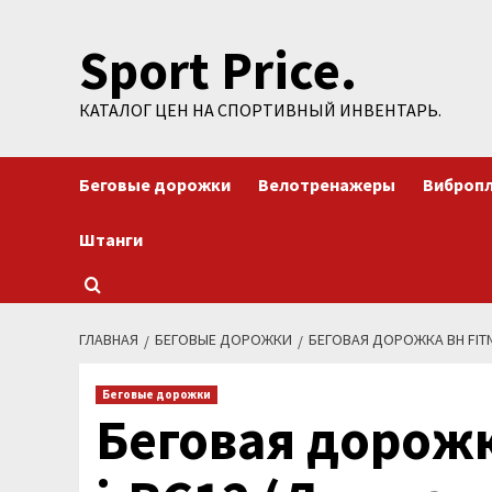
Перейти
Sport Price.
к
содержимому
КАТАЛОГ ЦЕН НА СПОРТИВНЫЙ ИНВЕНТАРЬ.
Беговые дорожки
Велотренажеры
Виброп
Штанги
ГЛАВНАЯ
БЕГОВЫЕ ДОРОЖКИ
БЕГОВАЯ ДОРОЖКА BH FITN
Беговые дорожки
Беговая дорожк