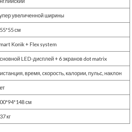
нглийский
упер увеличенной ширины
55*55 см
mart Konik + Flex system
сновной LED-дисплей + 6 экранов dot matrix
истанция, время, скорость, калории, пульс, наклон
ет
00*94*148 см
37 кг