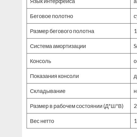
Язык интерфейса
а
Беговое полотно
с
Размер бегового полотна
1
Система амортизации
S
Консоль
о
Показания консоли
д
Складывание
н
Размер в рабочем состоянии (Д*Ш*В)
2
Вес нетто
1