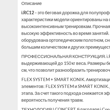
Описание
i.RC12
– это беговая дорожка для полупро
характеристики модели ориентированы на 
высокоинтенсивным тренировкам. Прочная
высокую эффективность во время занятий. 
оборудована ортопедическим полотном, сн
большим количеством и других преимущест
ПРОФЕССИОНАЛЬНАЯ КОНСТРУКЦИЯ. i.RC12
выдерживающей до 150 кг веса. Размеры б
см, что позволит разнообразить тренирово
FLEX SYSTEM + SMART KONIK. Амортизация
элементов: FLEX SYSTEM и SMART KONIK. Д
этапа. За счет такого подхода снижается э
вероятность получения травм.
ТЕХНОЛОГИЯ I.CONCEPT. Благодаря i.Conc