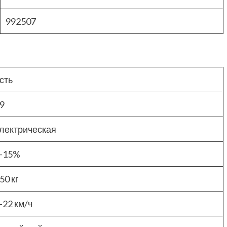
992507
сть
9
лектрическая
-15%
50 кг
-22 км/ч