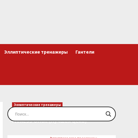
Эллиптические тренажеры
Гантели
Эллиптические тренажеры
Эллиптический тренажер EVO
FITNESS Orion (Лучшая цена)