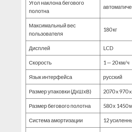
Угол наклона бегового
автоматиче
полотна
Максимальный вес
180 кг
пользователя
Дисплей
LCD
Скорость
1 — 20 км/ч
Язык интерфейса
русский
Размер упаковки (ДхШхВ)
2070 x 970 
Размер бегового полотна
580 х 1450 
Система амортизации
12 усиленны