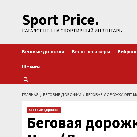
Перейти
Sport Price.
к
содержимому
КАТАЛОГ ЦЕН НА СПОРТИВНЫЙ ИНВЕНТАРЬ.
Беговые дорожки
Велотренажеры
Виброп
Штанги
ГЛАВНАЯ
БЕГОВЫЕ ДОРОЖКИ
БЕГОВАЯ ДОРОЖКА DFIT MA
Беговые дорожки
Беговая дорожк