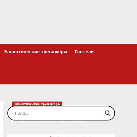
Эллиптические тренажеры
Гантели
Эллиптические тренажеры
Эллиптический тренажер EVO
FITNESS Orion (Лучшая цена)