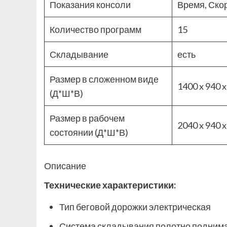
Показания консоли
Время, Ско
Количество программ
15
Складывание
есть
Размер в сложенном виде
1400 x 940 
(Д*Ш*В)
Размер в рабочем
2040 x 940 
состоянии (Д*Ш*В)
Описание
Технические характеристики:
Тип беговой дорожки электрическая
Система складывания полотно поднима