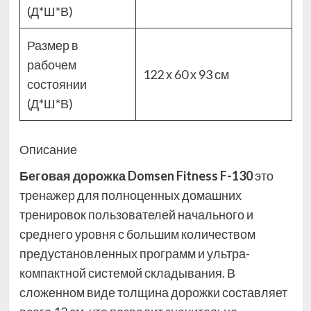
(Д*Ш*В)
Размер в
рабочем
122 х 60 х 93 см
состоянии
(Д*Ш*В)
Описание
Беговая дорожка Domsen Fitness F-130
это
тренажер для полноценных домашних
тренировок пользователей начального и
среднего уровня с большим количеством
предустановленных программ и ультра-
компактной системой складывания. В
сложенном виде толщина дорожки составляет