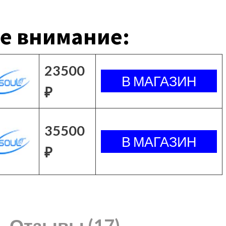
е внимание:
23500
₽
35500
₽
Отзывы (17)