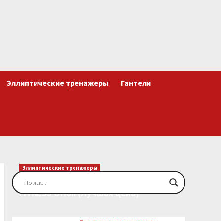
Эллиптические тренажеры
Гантели
Эллиптические тренажеры
Эллиптический тренажер EVO
FITNESS Orion (Лучшая цена)