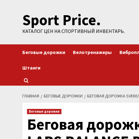
Перейти
Sport Price.
к
содержимому
КАТАЛОГ ЦЕН НА СПОРТИВНЫЙ ИНВЕНТАРЬ.
Беговые дорожки
Велотренажеры
Виброп
Штанги
ГЛАВНАЯ
БЕГОВЫЕ ДОРОЖКИ
БЕГОВАЯ ДОРОЖКА SVENSS
Беговые дорожки
Беговая дорож