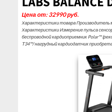
LABS BALANCE D
Цена от: 32990 руб.
Характеристики товара Производитель 
Характеристики Измерение пульса сенсор
беспроводной кардиоприемник Polar™ (рек
T34™/ нагрудный кардиодатчик приобрет