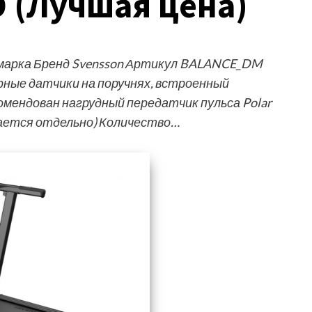
 (Лучшая цена)
марка Бренд Svensson Артикул BALANCE_DM
ные датчики на поручнях, встроенный
омендован нагрудный передатчик пульса Polar
ается отдельно) Количество…