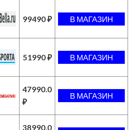
99490 ₽
51990 ₽
47990.0
₽
38990.0