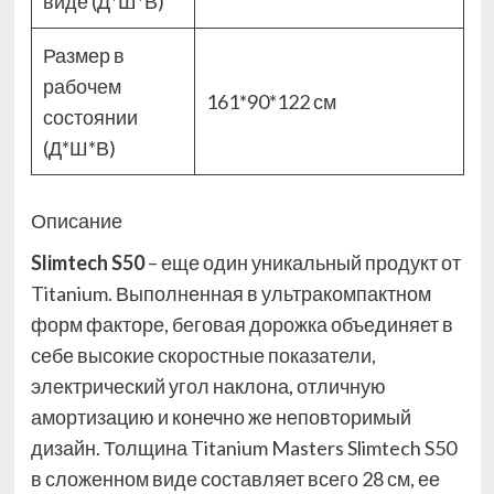
виде (Д*Ш*В)
Размер в
рабочем
161*90*122 см
состоянии
(Д*Ш*В)
Описание
Slimtech S50
– еще один уникальный продукт от
Titanium. Выполненная в ультракомпактном
форм факторе, беговая дорожка объединяет в
себе высокие скоростные показатели,
электрический угол наклона, отличную
амортизацию и конечно же неповторимый
дизайн. Толщина Titanium Masters Slimtech S50
в сложенном виде составляет всего 28 см, ее