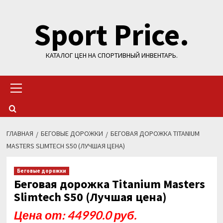
Перейти
Sport Price.
к
содержимому
КАТАЛОГ ЦЕН НА СПОРТИВНЫЙ ИНВЕНТАРЬ.
Основное
меню
ГЛАВНАЯ
БЕГОВЫЕ ДОРОЖКИ
БЕГОВАЯ ДОРОЖКА TITANIUM
MASTERS SLIMTECH S50 (ЛУЧШАЯ ЦЕНА)
Беговые дорожки
Беговая дорожка Titanium Masters
Slimtech S50 (Лучшая цена)
Цена от: 44990.0 руб.