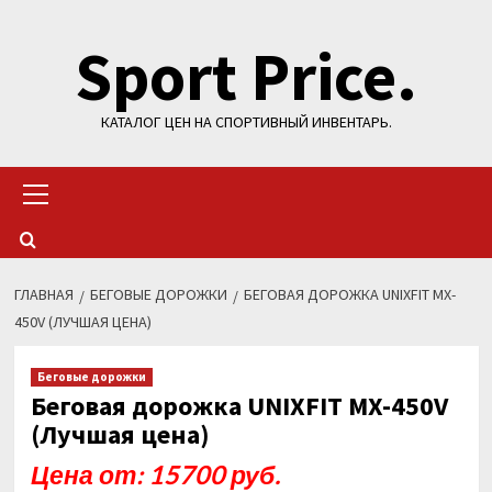
Перейти
Sport Price.
к
содержимому
КАТАЛОГ ЦЕН НА СПОРТИВНЫЙ ИНВЕНТАРЬ.
Основное
меню
ГЛАВНАЯ
БЕГОВЫЕ ДОРОЖКИ
БЕГОВАЯ ДОРОЖКА UNIXFIT MX-
450V (ЛУЧШАЯ ЦЕНА)
Беговые дорожки
Беговая дорожка UNIXFIT MX-450V
(Лучшая цена)
Цена от: 15700 руб.