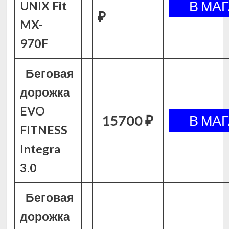
UNIX Fit
₽
MX-
970F
Беговая
дорожка
EVO
15700 ₽
FITNESS
Integra
3.0
Беговая
дорожка