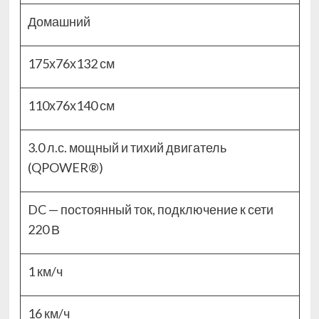
Домашний
175х76х132 см
110х76х140 см
3.0 л.с. мощный и тихий двигатель
(QPOWER®)
DC — постоянный ток, подключение к сети
220 В
1 км/ч
16 км/ч