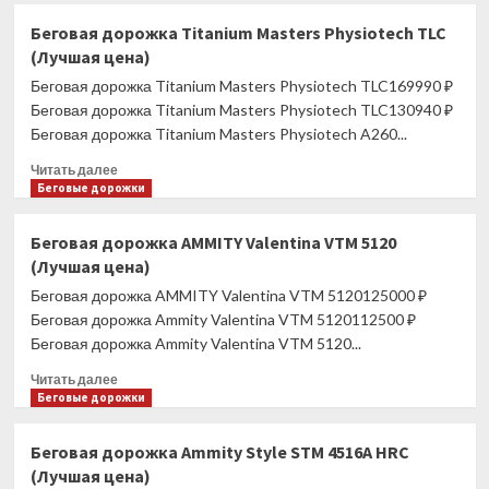
Беговая
Беговая дорожка Titanium Masters Physiotech TLC
дорожка
(Лучшая цена)
Titanium
Masters
Беговая дорожка Titanium Masters Physiotech TLC169990 ₽
Slimtech
Беговая дорожка Titanium Masters Physiotech TLC130940 ₽
C20
Беговая дорожка Titanium Masters Physiotech A260...
(Лучшая
цена)
Прочитать
Читать далее
больше
Беговые дорожки
о
Беговая
Беговая дорожка AMMITY Valentina VTM 5120
дорожка
(Лучшая цена)
Titanium
Masters
Беговая дорожка AMMITY Valentina VTM 5120125000 ₽
Physiotech
Беговая дорожка Ammity Valentina VTM 5120112500 ₽
TLC
Беговая дорожка Ammity Valentina VTM 5120...
(Лучшая
цена)
Прочитать
Читать далее
больше
Беговые дорожки
о
Беговая
Беговая дорожка Ammity Style STM 4516A HRC
дорожка
(Лучшая цена)
AMMITY