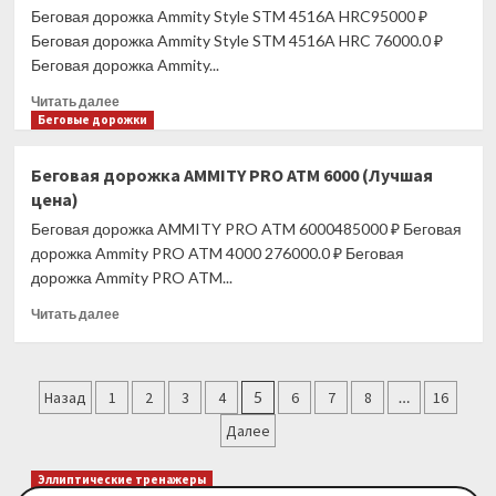
Valentina
Беговая дорожка Ammity Style STM 4516A HRC95000 ₽
VTM
Беговая дорожка Ammity Style STM 4516A HRC 76000.0 ₽
5120
Беговая дорожка Ammity...
(Лучшая
цена)
Прочитать
Читать далее
больше
Беговые дорожки
о
Беговая
Беговая дорожка AMMITY PRO ATM 6000 (Лучшая
дорожка
цена)
Ammity
Style
Беговая дорожка AMMITY PRO ATM 6000485000 ₽ Беговая
STM
дорожка Ammity PRO ATM 4000 276000.0 ₽ Беговая
4516A
дорожка Ammity PRO ATM...
HRC
(Лучшая
Прочитать
Читать далее
цена)
больше
о
Беговая
Пагинация
дорожка
Назад
1
2
3
4
5
6
7
8
…
16
AMMITY
записей
Далее
PRO
ATM
6000
Эллиптические тренажеры