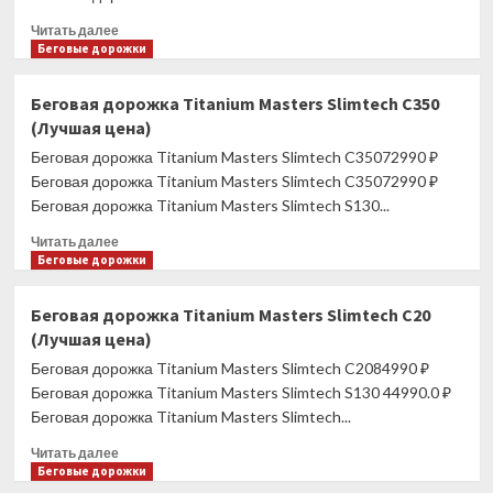
Envision9
(Лучшая
Прочитать
Читать далее
цена)
больше
Беговые дорожки
о
Беговая
Беговая дорожка Titanium Masters Slimtech C350
дорожка
(Лучшая цена)
Titanium
Masters
Беговая дорожка Titanium Masters Slimtech C35072990 ₽
Slimtech
Беговая дорожка Titanium Masters Slimtech C35072990 ₽
S50
Беговая дорожка Titanium Masters Slimtech S130...
(Лучшая
цена)
Прочитать
Читать далее
больше
Беговые дорожки
о
Беговая
Беговая дорожка Titanium Masters Slimtech C20
дорожка
(Лучшая цена)
Titanium
Masters
Беговая дорожка Titanium Masters Slimtech C2084990 ₽
Slimtech
Беговая дорожка Titanium Masters Slimtech S130 44990.0 ₽
C350
Беговая дорожка Titanium Masters Slimtech...
(Лучшая
цена)
Прочитать
Читать далее
больше
Беговые дорожки
о