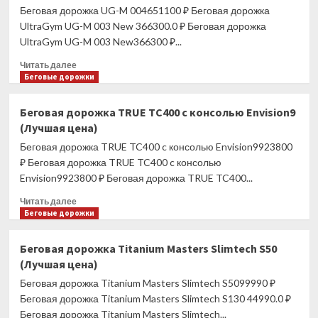
Беговая дорожка UG-M 004651100 ₽ Беговая дорожка
ATLAS
SPORT
UltraGym UG-M 003 New 366300.0 ₽ Беговая дорожка
68
UltraGym UG-M 003 New366300 ₽...
(Лучшая
Прочитать
цена)
Читать далее
больше
Беговые дорожки
о
Беговая
Беговая дорожка TRUE TC400 c консолью Envision9
дорожка
(Лучшая цена)
UG-
M
Беговая дорожка TRUE TC400 c консолью Envision9923800
004
₽ Беговая дорожка TRUE TC400 c консолью
(Лучшая
Envision9923800 ₽ Беговая дорожка TRUE TC400...
цена)
Прочитать
Читать далее
больше
Беговые дорожки
о
Беговая
Беговая дорожка Titanium Masters Slimtech S50
дорожка
(Лучшая цена)
TRUE
TC400
Беговая дорожка Titanium Masters Slimtech S5099990 ₽
c
Беговая дорожка Titanium Masters Slimtech S130 44990.0 ₽
консолью
Беговая дорожка Titanium Masters Slimtech...