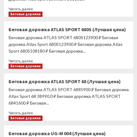
Прочитать
Читать далее
больше
Беговые дорожки
о
Беговая
Беговая дорожка ATLAS SPORT 680S (Лучшая цена)
дорожка
Беговая дорожка ATLAS SPORT 680S123900 ₽ Беговая
ATLAS
SPORT
дорожка Atlas Sport 680S123900 ₽ Беговая дорожка Atlas
LOWMARK
Sport 680S108180 ₽ Беговая дорожка...
3
Прочитать
(Лучшая
Читать далее
больше
Беговые дорожки
цена)
о
Беговая
Беговая дорожка ATLAS SPORT 68 (Лучшая цена)
дорожка
Беговая дорожка ATLAS SPORT 6885900 ₽ Беговая дорожка
ATLAS
SPORT
Atlas Sport 68 38990.0 ₽ Беговая дорожка ATLAS SPORT
680S
6841600 ₽ Беговая...
(Лучшая
Прочитать
цена)
Читать далее
больше
Беговые дорожки
о
Беговая
Беговая дорожка UG-M 004 (Лучшая цена)
дорожка