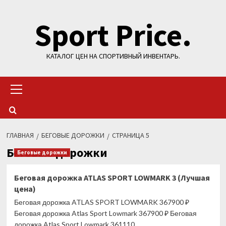
Перейти
Sport Price.
к
содержимому
КАТАЛОГ ЦЕН НА СПОРТИВНЫЙ ИНВЕНТАРЬ.
Основное
меню
ГЛАВНАЯ
БЕГОВЫЕ ДОРОЖКИ
СТРАНИЦА 5
Беговые дорожки
Беговые дорожки
Беговая дорожка ATLAS SPORT LOWMARK 3 (Лучшая
цена)
Беговая дорожка ATLAS SPORT LOWMARK 367900 ₽
Беговая дорожка Atlas Sport Lowmark 367900 ₽ Беговая
дорожка Atlas Sport Lowmark 361110...