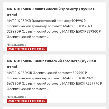
о
Эллиптический
MATRIX E50XR Эллиптический эргометр (Лучшая
тренажер
цена)
Xterra
FS5.9e
MATRIX E50XR Эллиптический эргометр404990 ₽
(Лучшая
Эллиптический тренажер эргометр Matrix E50XR 2021
цена)
329990 ₽ Эллиптический эргометр MATRIX E50XR339360 ₽
Эллиптический эргометр...
Прочитать
Читать далее
больше
Эллиптические тренажеры
о
MATRIX
MATRIX E50XIR Эллиптический эргометр (Лучшая
E50XR
цена)
Эллиптический
эргометр
MATRIX E50XIR Эллиптический эргометр529990 ₽
(Лучшая
Эллиптический тренажер эргометр Matrix E50XIR 2021
цена)
567990 ₽ Эллиптический эргометр MATRIX E50XIR529990 ₽
Эллиптический эргометр...
Прочитать
Читать далее
больше
Эллиптические тренажеры
о