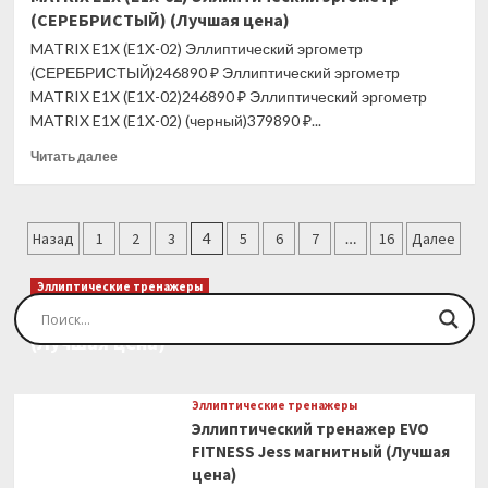
E30XER
(СЕРЕБРИСТЫЙ) (Лучшая цена)
Эллиптический
эргометр
MATRIX E1X (E1X-02) Эллиптический эргометр
(Лучшая
(СЕРЕБРИСТЫЙ)246890 ₽ Эллиптический эргометр
цена)
MATRIX E1X (E1X-02)246890 ₽ Эллиптический эргометр
MATRIX E1X (E1X-02) (черный)379890 ₽...
Прочитать
Читать далее
больше
о
MATRIX
Пагинация
E1X
Назад
1
2
3
4
5
6
7
…
16
Далее
(E1X-
записей
02)
Эллиптические тренажеры
Эллиптический
Эллиптический тренажер EVO FITNESS Orion
эргометр
(Лучшая цена)
(СЕРЕБРИСТЫЙ)
(Лучшая
цена)
Эллиптические тренажеры
Эллиптический тренажер EVO
FITNESS Jess магнитный (Лучшая
цена)