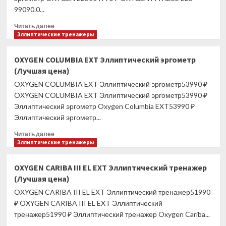
99090.0...
Прочитать
Читать далее
больше
Эллиптические тренажеры
о
OXYGEN
OXYGEN COLUMBIA EXT Эллиптический эргометр
ELC
(Лучшая цена)
Эллиптический
эргометр
OXYGEN COLUMBIA EXT Эллиптический эргометр53990 ₽
(Лучшая
OXYGEN COLUMBIA EXT Эллиптический эргометр53990 ₽
цена)
Эллиптический эргометр Oxygen Columbia EXT53990 ₽
Эллиптический эргометр...
Прочитать
Читать далее
больше
Эллиптические тренажеры
о
OXYGEN
OXYGEN CARIBA III EL EXT Эллиптический тренажер
COLUMBIA
(Лучшая цена)
EXT
Эллиптический
OXYGEN CARIBA III EL EXT Эллиптический тренажер51990
эргометр
₽ OXYGEN CARIBA III EL EXT Эллиптический
(Лучшая
тренажер51990 ₽ Эллиптический тренажер Oxygen Cariba...
цена)