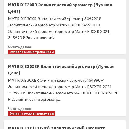
MATRIX
MATRIX E30XR Эллиптический эргометр (Лучшая
E50XIR
цена)
Эллиптический
эргометр
MATRIX E30XR Эллиптический эргометр309990 ₽
(Лучшая
Эллиптический эргометр Matrix E30XR 345990.0 ₽
цена)
Эллиптический тренажер эргометр Matrix E30XR 2021
345990 ₽ Эллиптический...
Прочитать
Читать далее
больше
Эллиптические тренажеры
о
MATRIX
MATRIX E30XER Эллиптический эргометр (Лучшая
E30XR
цена)
Эллиптический
эргометр
MATRIX E30XER Эллиптический эргометр454990 ₽
(Лучшая
Эллиптический тренажер эргометр Matrix E30XER 2021
цена)
399990 ₽ Эллиптический эргометр MATRIX E30XER309990
₽ Эллиптический эргометр...
Прочитать
Читать далее
больше
Эллиптические тренажеры
о
MATRIX
MATRIX E1X (E1X-02) Эллиптический эргометр