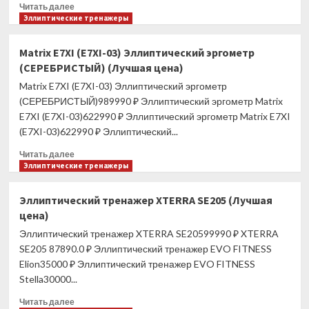
Прочитать
Читать далее
больше
Эллиптические тренажеры
о
OXYGEN
Matrix E7XI (E7XI-03) Эллиптический эргометр
CARIBA
(СЕРЕБРИСТЫЙ) (Лучшая цена)
III
EL
Matrix E7XI (E7XI-03) Эллиптический эргометр
EXT
(СЕРЕБРИСТЫЙ)989990 ₽ Эллиптический эргометр Matrix
Эллиптический
E7XI (E7XI-03)622990 ₽ Эллиптический эргометр Matrix E7XI
тренажер
(E7XI-03)622990 ₽ Эллиптический...
(Лучшая
цена)
Прочитать
Читать далее
больше
Эллиптические тренажеры
о
Matrix
Эллиптический тренажер XTERRA SE205 (Лучшая
E7XI
цена)
(E7XI-
03)
Эллиптический тренажер XTERRA SE20599990 ₽ XTERRA
Эллиптический
SE205 87890.0 ₽ Эллиптический тренажер EVO FITNESS
эргометр
Elion35000 ₽ Эллиптический тренажер EVO FITNESS
(СЕРЕБРИСТЫЙ)
Stella30000...
(Лучшая
цена)
Прочитать
Читать далее