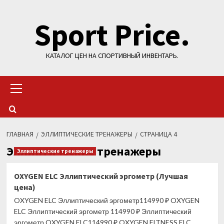
Перейти
Sport Price.
к
содержимому
КАТАЛОГ ЦЕН НА СПОРТИВНЫЙ ИНВЕНТАРЬ.
Основное
меню
ГЛАВНАЯ
ЭЛЛИПТИЧЕСКИЕ ТРЕНАЖЕРЫ
СТРАНИЦА 4
Эллиптические тренажеры
Эллиптические тренажеры
OXYGEN ELC Эллиптический эргометр (Лучшая
цена)
OXYGEN ELC Эллиптический эргометр114990 ₽ OXYGEN
ELC Эллиптический эргометр 114990 ₽ Эллиптический
эргометр OXYGEN ELC114990 ₽ OXYGEN FITNESS ELC