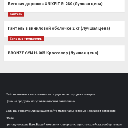
Беговая дорожка UNIXFIT R-280 (Лучшая цена)
Гантели
Гантель в виниловой оболочке 2 кг (Лучшая цена)
Силовые тренажеры
BRONZE GYM H-005 Кроссовер (Лучшая цена)
Сайт не является магазином и не осуществляет продажи товаров.
Цены на продукты могут отличаться от заявленных.
Если Вы обнаружили на нашем сайте материалы, которые нарушают авторские
права,
принадлежащие Вам, Вашей компании или организации, пожалуйста, сообщите нам.