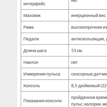
нет
интерфейс
Маховик
инерционный вес 2
Рама
высокопрочная из
Педали
антискользящие, 
Длина шага
51 см.
Наклон
нет
Измерение пульса
сенсорные датчики
Консоль
8,5-дюймовый (22 
пройденное время
Показания консоли
пульс, калории, м