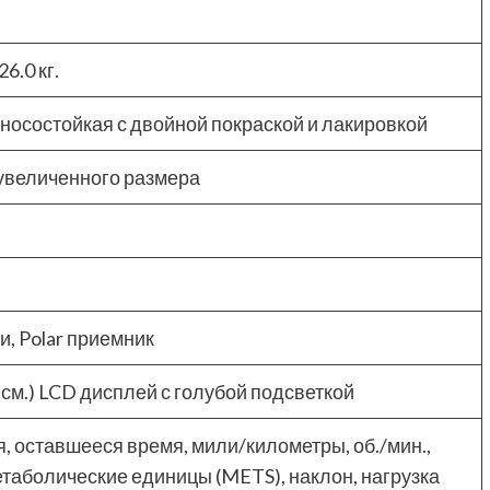
6.0 кг.
носостойкая с двойной покраской и лакировкой
увеличенного размера
, Polar приемник
см.) LCD дисплей с голубой подсветкой
, оставшееся время, мили/километры, об./мин.,
етаболические единицы (METS), наклон, нагрузка