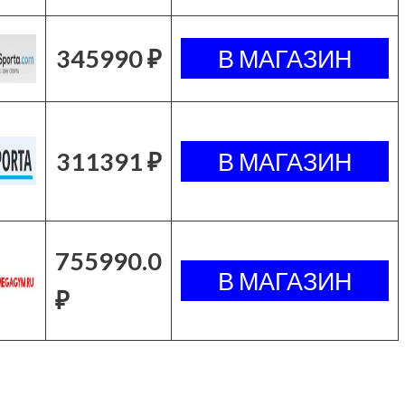
345990 ₽
311391 ₽
755990.0
₽