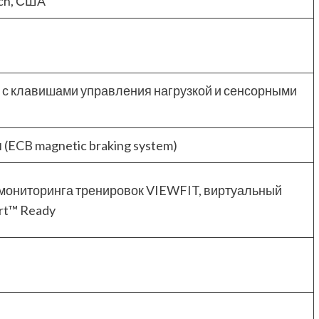
ech, США
с клавишами управления нагрузкой и сенсорными
(ECB magnetic braking system)
мониторинга тренировок VIEWFIT, виртуальный
rt™ Ready