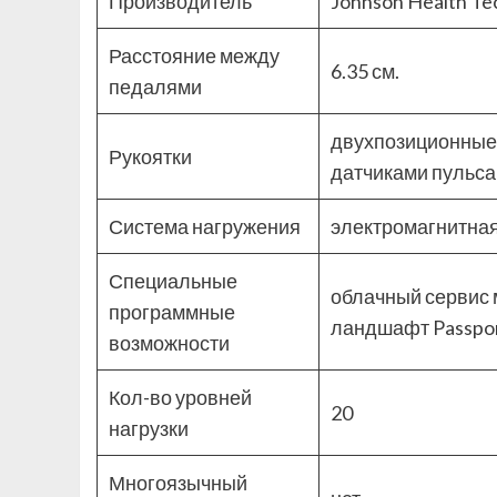
Производитель
Johnson Health T
Расстояние между
6.35 см.
педалями
двухпозиционные 
Рукоятки
датчиками пульса
Система нагружения
электромагнитная 
Специальные
облачный сервис 
программные
ландшафт Passpo
возможности
Кол-во уровней
20
нагрузки
Многоязычный