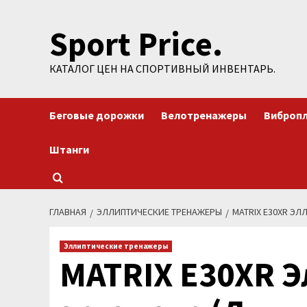
Перейти
Sport Price.
к
содержимому
КАТАЛОГ ЦЕН НА СПОРТИВНЫЙ ИНВЕНТАРЬ.
Беговые дорожки
Велотренажеры
Виброп
Штанги
ГЛАВНАЯ
ЭЛЛИПТИЧЕСКИЕ ТРЕНАЖЕРЫ
MATRIX E30XR ЭЛ
Эллиптические тренажеры
MATRIX E30XR 