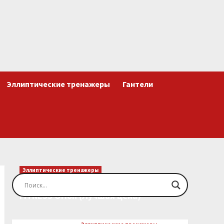
Эллиптические тренажеры
Гантели
Эллиптические тренажеры
Эллиптический тренажер EVO
FITNESS Orion (Лучшая цена)