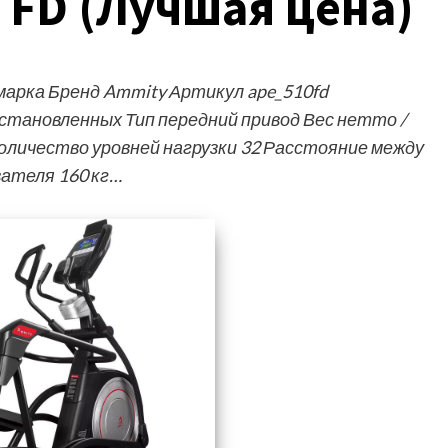
 FD (Лучшая цена)
арка Бренд Ammity Артикул ape_510fd
становленных Тип передний привод Вес нетто /
Количество уровней нагрузки 32 Расстояние между
вателя 160 кг…