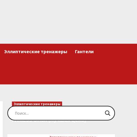
Эллиптические тренажеры
Гантели
Эллиптические тренажеры
Эллиптический тренажер EVO
FITNESS Orion (Лучшая цена)