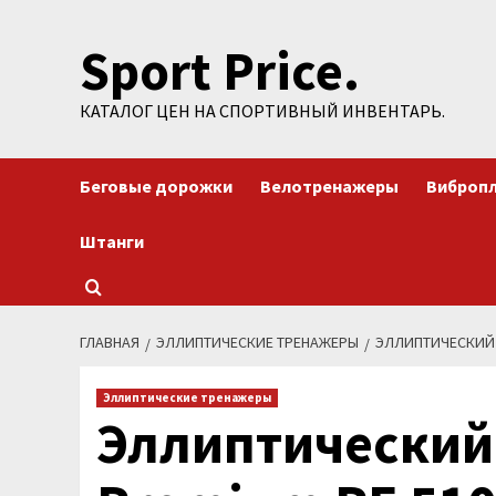
Перейти
Sport Price.
к
содержимому
КАТАЛОГ ЦЕН НА СПОРТИВНЫЙ ИНВЕНТАРЬ.
Беговые дорожки
Велотренажеры
Виброп
Штанги
ГЛАВНАЯ
ЭЛЛИПТИЧЕСКИЕ ТРЕНАЖЕРЫ
ЭЛЛИПТИЧЕСКИЙ Т
Эллиптические тренажеры
Эллиптический