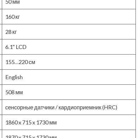
50 мм
160 кг
28 кг
6.1" LCD
155…220 см
English
508 мм
сенсорные датчики / кардиоприемник (HRC)
1860 x 715 x 1730 мм
1870 x 715 x 1730 мм