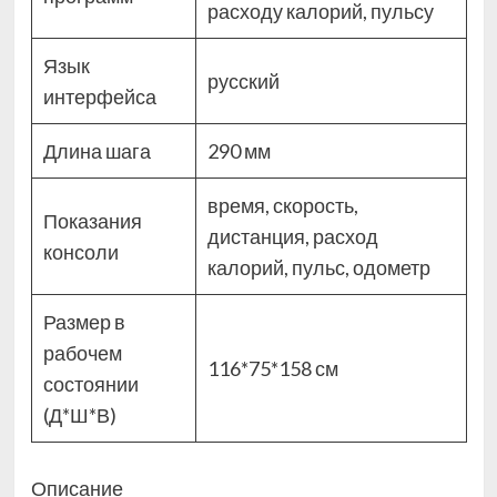
расходу калорий, пульсу
Язык
русский
интерфейса
Длина шага
290 мм
время, скорость,
Показания
дистанция, расход
консоли
калорий, пульс, одометр
Размер в
рабочем
116*75*158 см
состоянии
(Д*Ш*В)
Описание