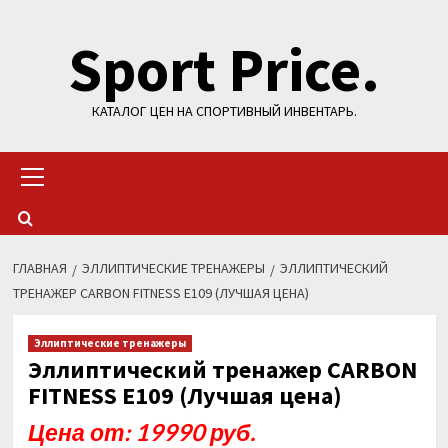
Перейти
Sport Price.
к
содержимому
КАТАЛОГ ЦЕН НА СПОРТИВНЫЙ ИНВЕНТАРЬ.
Основное
меню
ГЛАВНАЯ
ЭЛЛИПТИЧЕСКИЕ ТРЕНАЖЕРЫ
ЭЛЛИПТИЧЕСКИЙ
ТРЕНАЖЕР CARBON FITNESS E109 (ЛУЧШАЯ ЦЕНА)
Эллиптические тренажеры
Эллиптический тренажер CARBON
FITNESS E109 (Лучшая цена)
Цена от: 19990 руб.