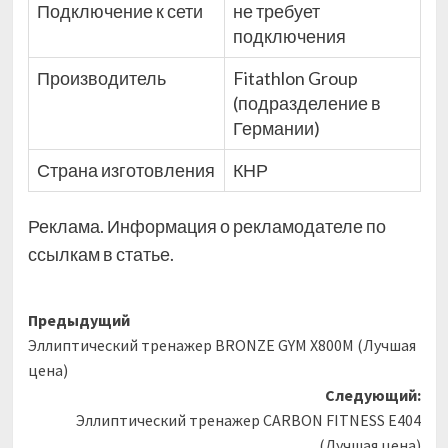
Подключение к сети
не требует
подключения
Производитель
Fitathlon Group
(подразделение в
Германии)
Страна изготовления
КНР
Реклама. Информация о рекламодателе по
ссылкам в статье.
Навигация
Предыдущий
Эллиптический тренажер BRONZE GYM X800M (Лучшая
записи
цена)
Следующий:
Эллиптический тренажер CARBON FITNESS E404
(Лучшая цена)