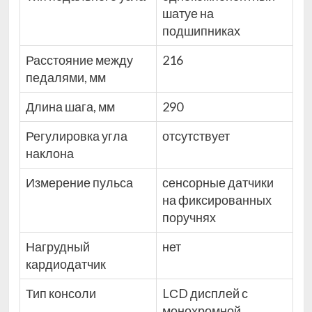
шатуе на
подшипниках
Расстояние между
216
педалями, мм
Длина шага, мм
290
Регулировка угла
отсутствует
наклона
Измерение пульса
сенсорные датчики
на фиксированных
поручнях
Нагрудный
нет
кардиодатчик
Тип консоли
LСD дисплей с
монохромной