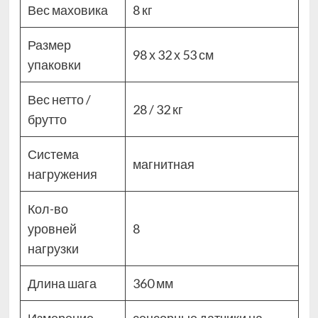
Вес маховика
8 кг
Размер
98 х 32 х 53 см
упаковки
Вес нетто /
28 / 32 кг
брутто
Система
магнитная
нагружения
Кол-во
уровней
8
нагрузки
Длина шага
360 мм