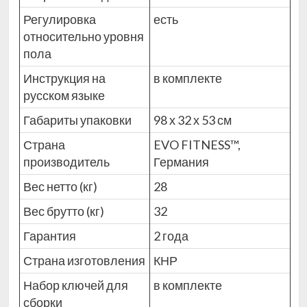
Регулировка
есть
относительно уровня
пола
Инструкция на
в комплекте
русском языке
Габариты упаковки
98 х 32 х 53 см
Страна
EVO FITNESS™,
производитель
Германия
Вес нетто (кг)
28
Вес брутто (кг)
32
Гарантия
2 года
Страна изготовления
КНР
Набор ключей для
в комплекте
сборки