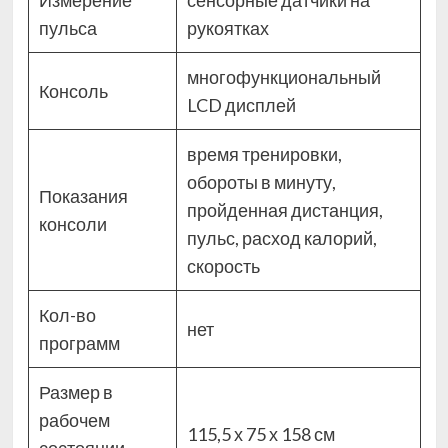
Измерение
сенсорные датчики на
пульса
рукоятках
многофункциональный
Консоль
LCD дисплей
время тренировки,
обороты в минуту,
Показания
пройденная дистанция,
консоли
пульс, расход калорий,
скорость
Кол-во
нет
программ
Размер в
рабочем
115,5 х 75 х 158 см