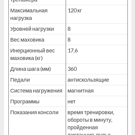
Максимальная
120 кг
нагрузка
Уровней нагрузки
8
Вес маховика
8
Инерционный вес
17,6
маховика (кг)
Длина шага (мм)
360
Педали
антискользящие
Система нагружения
магнитная
Программы
нет
Показания консоли
время тренировки,
обороты в минуту,
пройденная
дистанция, пульс,