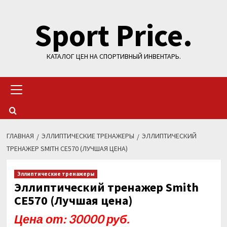
Перейти
Sport Price.
к
содержимому
КАТАЛОГ ЦЕН НА СПОРТИВНЫЙ ИНВЕНТАРЬ.
Основное
меню
ГЛАВНАЯ
ЭЛЛИПТИЧЕСКИЕ ТРЕНАЖЕРЫ
ЭЛЛИПТИЧЕСКИЙ
ТРЕНАЖЕР SMITH CE570 (ЛУЧШАЯ ЦЕНА)
Эллиптические тренажеры
Эллиптический тренажер Smith
CE570 (Лучшая цена)
Цена от: 30000 руб.