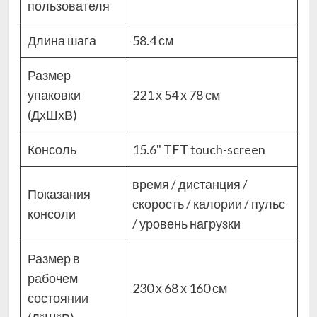
пользователя
Длина шага
58.4 см
Размер
упаковки
221 х 54 х 78 см
(ДхШхВ)
Консоль
15.6" TFT touch-screen
время / дистанция /
Показания
скорость / калории / пульс
консоли
/ уровень нагрузки
Размер в
рабочем
230 х 68 х 160 см
состоянии