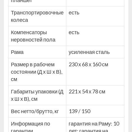
планшет
Транспортировочные
есть
колеса
Компенсаторы
есть
неровностей пола
Рама
усиленная сталь
Размер в рабочем
230 х 68 х 160 см
состоянии (Д х Ш х В),
см
Габариты упаковки (Д
221 х 54 х 78 см
х Ш х В), см
Вес нетто/брутто, кг
139 / 150
Информация по
гарантия на Раму: 10
гарантии
лет; гарантия на