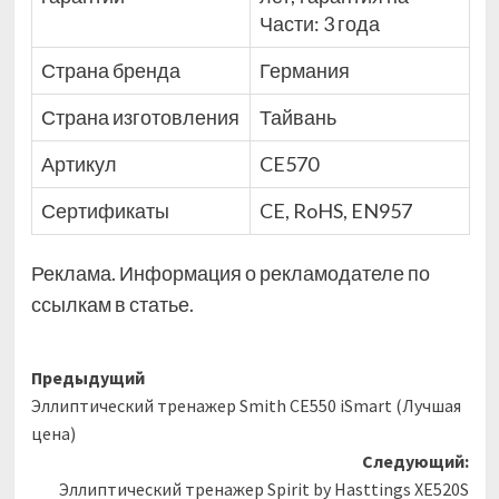
Части: 3 года
Страна бренда
Германия
Страна изготовления
Тайвань
Артикул
CE570
Сертификаты
CE, RoHS, EN957
Реклама. Информация о рекламодателе по
ссылкам в статье.
Навигация
Предыдущий
Эллиптический тренажер Smith CE550 iSmart (Лучшая
записи
цена)
Следующий:
Эллиптический тренажер Spirit by Hasttings XE520S