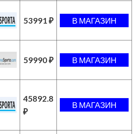
53991 ₽
59990 ₽
45892.8
₽