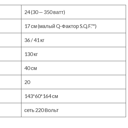
24 (30 — 350 ватт)
17 см (малый Q-Фактор S.Q.F.™)
36 / 41 кг
130 кг
40 см
20
143*60*164 см
сеть 220 Вольт