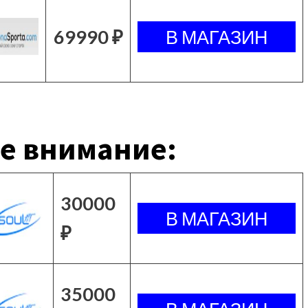
69990 ₽
е внимание:
30000
₽
35000