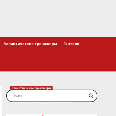
Эллиптические тренажеры
Гантели
Эллиптические тренажеры
Эллиптический тренажер EVO
FITNESS Orion (Лучшая цена)