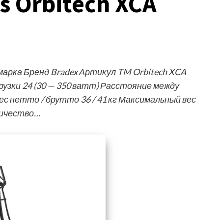
s Orbitech XCA
рка Бренд Bradex Артикул TM Orbitech XCA
узки 24 (30 — 350 ватт) Расстояние между
Вес нетто / брутто 36 / 41 кг Максимальный вес
личество…