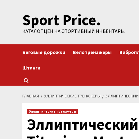
Перейти
Sport Price.
к
содержимому
КАТАЛОГ ЦЕН НА СПОРТИВНЫЙ ИНВЕНТАРЬ.
Беговые дорожки
Велотренажеры
Виброп
Штанги
ГЛАВНАЯ
ЭЛЛИПТИЧЕСКИЕ ТРЕНАЖЕРЫ
ЭЛЛИПТИЧЕСКИЙ Т
Эллиптические тренажеры
Эллиптический