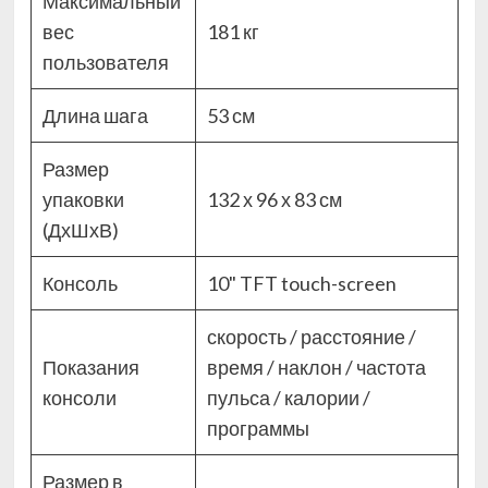
Максимальный
вес
181 кг
пользователя
Длина шага
53 см
Размер
упаковки
132 х 96 х 83 см
(ДхШхВ)
Консоль
10" TFT touch-screen
скорость / расстояние /
Показания
время / наклон / частота
консоли
пульса / калории /
программы
Размер в