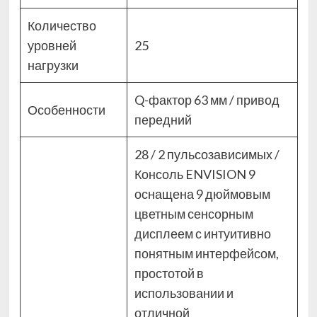
Количество
уровней
25
нагрузки
Q-фактор 63 мм / привод
Особенности
передний
28 / 2 пульсозависимых /
Консоль ENVISION 9
оснащена 9 дюймовым
цветным сенсорным
дисплеем с интуитивно
понятным интерфейсом,
простотой в
использовании и
отличной