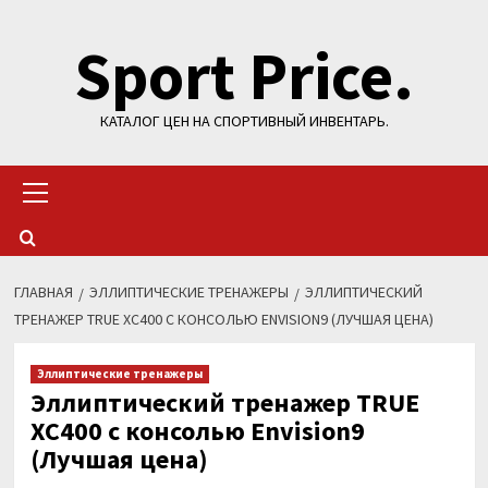
Перейти
Sport Price.
к
содержимому
КАТАЛОГ ЦЕН НА СПОРТИВНЫЙ ИНВЕНТАРЬ.
Основное
меню
ГЛАВНАЯ
ЭЛЛИПТИЧЕСКИЕ ТРЕНАЖЕРЫ
ЭЛЛИПТИЧЕСКИЙ
ТРЕНАЖЕР TRUE XC400 C КОНСОЛЬЮ ENVISION9 (ЛУЧШАЯ ЦЕНА)
Эллиптические тренажеры
Эллиптический тренажер TRUE
XC400 c консолью Envision9
(Лучшая цена)