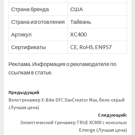
Страна бренда
США
Страна изготовления
Тайвань
Артикул
XC400
Сертификаты
CE, RoHS, EN957
Реклама. Информация о рекламодателе по
ссылкам в статье.
Навигация
Предыдущий
Велотренажер X-Bike DFC DavCreator Max, бело-серый
записи
(Лучшая цена)
Следующий:
Эллиптический тренажер TRUE XC900 c консолью
Emerge (Лучшая цена)