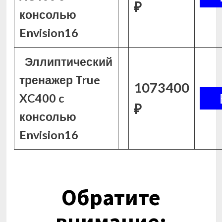
₽
консолью
Envision16
Эллиптический
тренажер True
1073400
XC400 c
₽
консолью
Envision16
Обратите
внимание: