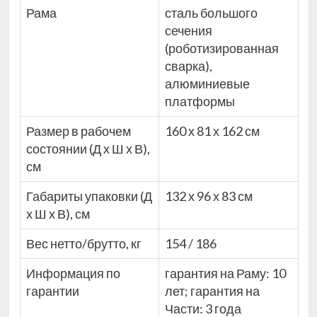
Рама
сталь большого
сечения
(роботизированная
сварка),
алюминиевые
платформы
Размер в рабочем
160 х 81 х 162 см
состоянии (Д х Ш х В),
см
Габариты упаковки (Д
132 х 96 х 83 см
х Ш х В), см
Вес нетто/брутто, кг
154 / 186
Информация по
гарантия на Раму: 10
гарантии
лет; гарантия на
Части: 3 года