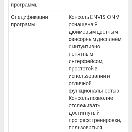
программы
Спецификации
Консоль ENVISION 9
программ
оснащена 9
дюймовым цветным
сенсорным дисплеем
с интуитивно
понятным
интерфейсом,
простотой в
использовании и
отличной
функциональностью.
Консоль позволяет
отслеживать
достигнутый
прогресс тренировки,
пользоваться