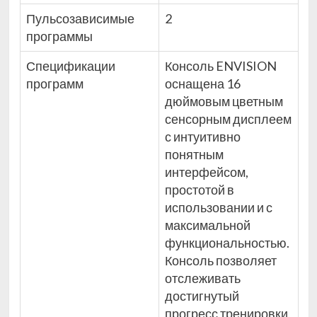
Пульсозависимые
2
программы
Спецификации
Консоль ENVISION
программ
оснащена 16
дюймовым цветным
сенсорным дисплеем
с интуитивно
понятным
интерфейсом,
простотой в
использовании и с
максимальной
функциональностью.
Консоль позволяет
отслеживать
достигнутый
прогресс тренировки,