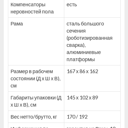
Компенсаторы
есть
неровностей пола
Рама
сталь большого
сечения
(роботизированная
сварка),
алюминиевые
платформы
Размер в рабочем
167 х 86 х 162
состоянии (Д х Ш х В),
см
Габариты упаковки (Д
145 х 102 х 89
х Ш х В), см
Вес нетто/брутто, кг
170 / 192