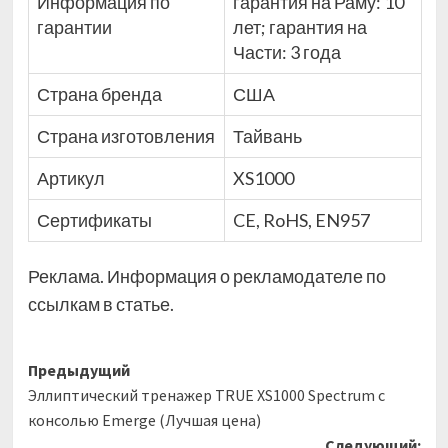
Информация по
гарантия на Раму: 10
гарантии
лет; гарантия на
Части: 3 года
Страна бренда
США
Страна изготовления
Тайвань
Артикул
XS1000
Сертификаты
CE, RoHS, EN957
Реклама. Информация о рекламодателе по
ссылкам в статье.
Навигация
Предыдущий
Эллиптический тренажер TRUE XS1000 Spectrum c
записи
консолью Emerge (Лучшая цена)
Следующий: