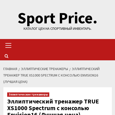
Перейти
Sport Price.
к
содержимому
КАТАЛОГ ЦЕН НА СПОРТИВНЫЙ ИНВЕНТАРЬ.
Основное
меню
ГЛАВНАЯ
ЭЛЛИПТИЧЕСКИЕ ТРЕНАЖЕРЫ
ЭЛЛИПТИЧЕСКИЙ
ТРЕНАЖЕР TRUE XS1000 SPECTRUM C КОНСОЛЬЮ ENVISION16
(ЛУЧШАЯ ЦЕНА)
Эллиптические тренажеры
Эллиптический тренажер TRUE
XS1000 Spectrum c консолью
Envision16 (Лучшая цена)