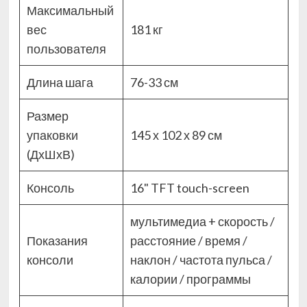
Максимальный
вес
181 кг
пользователя
Длина шага
76-33 см
Размер
упаковки
145 х 102 х 89 см
(ДхШхВ)
Консоль
16" TFT touch-screen
мультимедиа + скорость /
Показания
расстояние / время /
консоли
наклон / частота пульса /
калории / программы