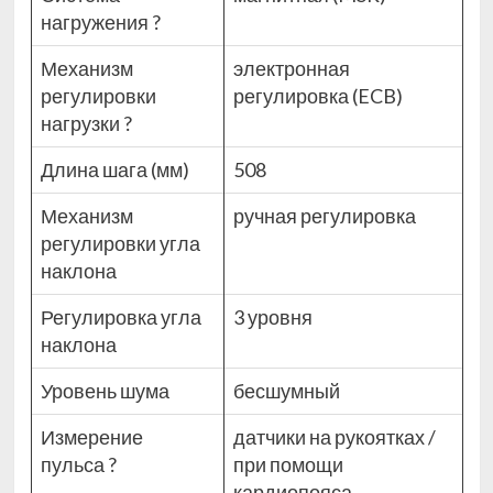
нагружения
?
Механизм
электронная
регулировки
регулировка (ECB)
нагрузки
?
Длина шага (мм)
508
Механизм
ручная регулировка
регулировки угла
наклона
Регулировка угла
3 уровня
наклона
Уровень шума
бесшумный
Измерение
датчики на рукоятках /
пульса
?
при помощи
кардиопояса