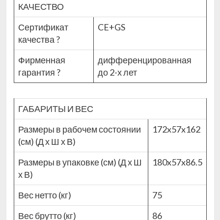
КАЧЕСТВО
Сертификат
CE+GS
качества
?
Фирменная
дифференцированная
гарантия
?
до 2-х лет
ГАБАРИТЫ И ВЕС
Размеры в рабочем состоянии
172x57x162
(см) (Д х Ш х В)
Размеры в упаковке (см) (Д х Ш
180x57x86.5
х В)
Вес нетто (кг)
75
Вес брутто (кг)
86