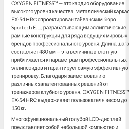
OXYGEN FITNESS™ — это кардио оборудование
высокого уровня качества. Металлический карка
EX-54 НRС спроектирован тайванским бюро
Sportech E.L., разрабатывающим эллиптические
рамные конструкции для ряда ведущих мировых
брендов профессионального уровня. Длина шаг
составляет 480 мм — эта величина вплотную
приближается к параметрам профессиональных
эллипсоидов и гарантирует самую эффективную
тренировку. Благодаря заимствованию
различных запатентованных решений от
тренажеров клубного уровня, OXYGEN FITNESS™
EX-54 НRС выдерживает пользователя весом до
150 кг.
Многофункциональный голубой LCD-дисплей
представляет собой небольшой компьютер и