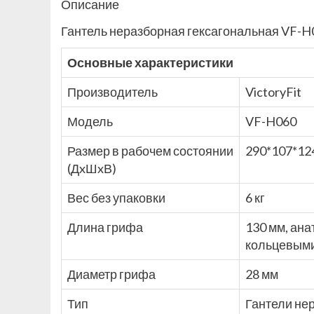
Описание
Гантель неразборная гексагональная VF-H06
Основные характеристики
Производитель
VictoryFit
Модель
VF-H060
Размер в рабочем состоянии
290*107*12
(ДxШxВ)
Вес без упаковки
6 кг
Длина грифа
130 мм, ан
кольцевыми
Диаметр грифа
28 мм
Тип
Гантели не