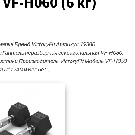
VF-H060 (6 кг)
рка Бренд VictoryFit Артикул 19380
 Гантель неразборная гексагональная VF-H060.
истики Производитель VictoryFit Модель VF-H060
107*124 мм Вес без…