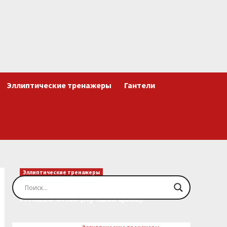
Эллиптические тренажеры
Гантели
Эллиптические тренажеры
Эллиптический тренажер EVO
FITNESS Orion (Лучшая цена)