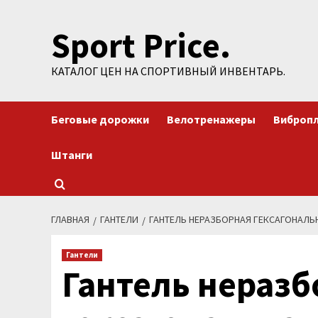
Перейти
Sport Price.
к
содержимому
КАТАЛОГ ЦЕН НА СПОРТИВНЫЙ ИНВЕНТАРЬ.
Беговые дорожки
Велотренажеры
Виброп
Штанги
ГЛАВНАЯ
ГАНТЕЛИ
ГАНТЕЛЬ НЕРАЗБОРНАЯ ГЕКСАГОНАЛЬНАЯ
Гантели
Гантель неразб