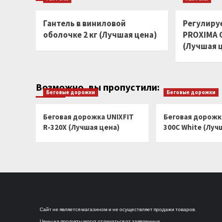
Гантель в виниловой
Регулиру
оболочке 2 кг (Лучшая цена)
PROXIMA G
(Лучшая 
Возможно, вы пропустили:
Беговые дорожки
Беговые дорожки
Беговая дорожка UNIXFIT
Беговая дорожка
R-320X (Лучшая цена)
300C White (Луч
Сайт не является магазином и не осуществляет продажи товаров.
Цены на продукты могут отличаться от заявленных.