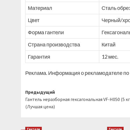
Материал
Сталь обре
Цвет
Черный/хр
Форма гантели
Гексагонал
Страна производства
Китай
Гарантия
12 мес.
Реклама. Информация о рекламодателе по 
Навигация
Предыдущий
Гантель неразборная гексагональная VF-H050 (5 кг
записи
(Лучшая цена)
Гантели
Гантели