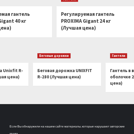
емая гантель
Регулируемая гантель
igant 40 кг
PROXIMA Gigant 24 кг
цена)
(Лучшая цена)
Беговые дорожки
Гантели
 Unixfit R-
Беговая дорожка UNIXFIT
Гантель в 
шая цена)
R-280 (Лучшая цена)
оболочке 2
цена)
Если Вы обнаружили на нашем сайте материалы, которые нарушают авторские
права,