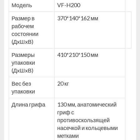
Модель
VF-H200
Размер в
370*140*162 мм
рабочем
состоянии
(ДxШxВ)
Размеры
410*210*150 мм
упаковки
(ДxШxВ)
Вес без
20 кг
упаковки
Длина грифа
130 мм, анатомический
гриф с
противоскользящей
насечкой и кольцевыми
метками