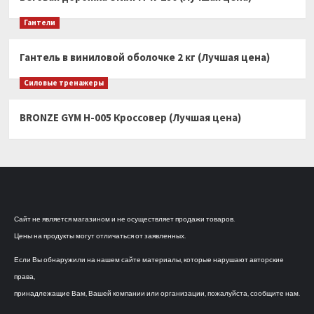
Гантели
Гантель в виниловой оболочке 2 кг (Лучшая цена)
Силовые тренажеры
BRONZE GYM H-005 Кроссовер (Лучшая цена)
Сайт не является магазином и не осуществляет продажи товаров.
Цены на продукты могут отличаться от заявленных.
Если Вы обнаружили на нашем сайте материалы, которые нарушают авторские
права,
принадлежащие Вам, Вашей компании или организации, пожалуйста, сообщите нам.