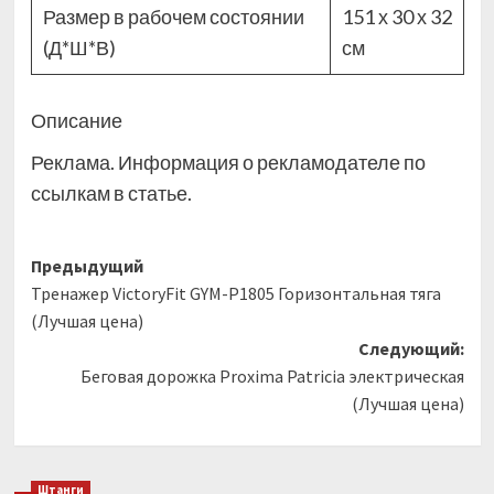
Размер в рабочем состоянии
151 х 30 х 32
(Д*Ш*В)
см
Описание
Реклама. Информация о рекламодателе по
ссылкам в статье.
Навигация
Предыдущий
Тренажер VictoryFit GYM-P1805 Горизонтальная тяга
записи
(Лучшая цена)
Следующий:
Беговая дорожка Proxima Patricia электрическая
(Лучшая цена)
Штанги