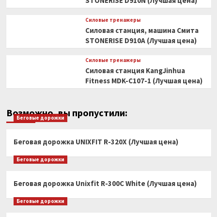
STONERISE D910N (Лучшая цена)
Силовые тренажеры
Силовая станция, машина Смита
STONERISE D910A (Лучшая цена)
Силовые тренажеры
Силовая станция KangJinhua
Fitness MDK-C107-1 (Лучшая цена)
Возможно, вы пропустили:
Беговые дорожки
Беговая дорожка UNIXFIT R-320X (Лучшая цена)
Беговые дорожки
Беговая дорожка Unixfit R-300C White (Лучшая цена)
Беговые дорожки