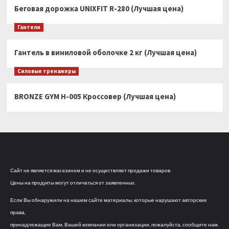
Беговая дорожка UNIXFIT R-280 (Лучшая цена)
Гантели
Гантель в виниловой оболочке 2 кг (Лучшая цена)
Силовые тренажеры
BRONZE GYM H-005 Кроссовер (Лучшая цена)
Сайт не является магазином и не осуществляет продажи товаров.
Цены на продукты могут отличаться от заявленных.
Если Вы обнаружили на нашем сайте материалы, которые нарушают авторские
права,
принадлежащие Вам, Вашей компании или организации, пожалуйста, сообщите нам.