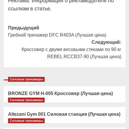
Реклама. Информация о рекламодателе по
ссылкам в статье.
Навигация
Предыдущий
Гребной тренажер DFC R403A (Лучшая цена)
записи
Следующий:
Кроссовер с двумя весовыми стеками по 90 кг
REBEL RCCB37-90 (Лучшая цена)
Силовые тренажеры
BRONZE GYM H-005 Кроссовер (Лучшая цена)
Силовые тренажеры
Altezani Gym 001 Силовая станция (Лучшая цена)
Силовые тренажеры