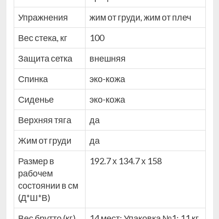
Упражнения
жим от груди, жим от плеч
Вес стека, кг
100
Защита сетка
внешняя
Спинка
эко-кожа
Сиденье
эко-кожа
Верхняя тяга
да
Жим от груди
да
Размер в
192.7 х 134.7 х 158
рабочем
состоянии в см
(Д*Ш*В)
Вес брутто (кг)
14 мест: Упаковка №1: 11 кг.