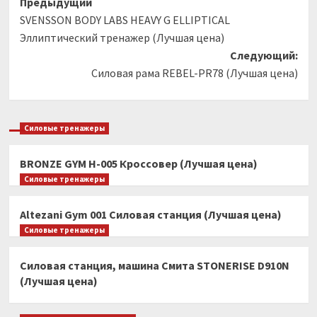
Навигация
Предыдущий
SVENSSON BODY LABS HEAVY G ELLIPTICAL
записи
Эллиптический тренажер (Лучшая цена)
Следующий:
Силовая рама REBEL-PR78 (Лучшая цена)
Силовые тренажеры
BRONZE GYM H-005 Кроссовер (Лучшая цена)
Силовые тренажеры
Altezani Gym 001 Силовая станция (Лучшая цена)
Силовые тренажеры
Силовая станция, машина Смита STONERISE D910N
(Лучшая цена)