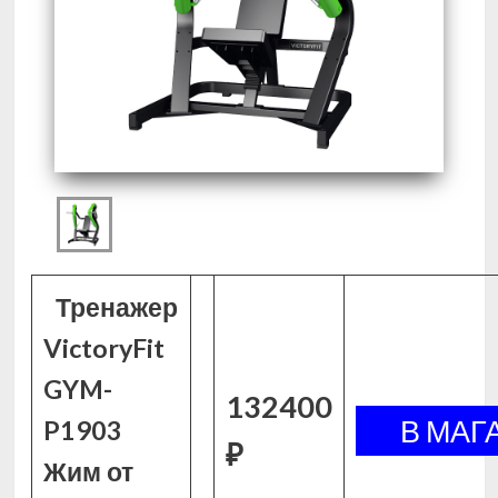
Тренажер
VictoryFit
GYM-
132400
P1903
₽
Жим от