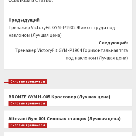
Навигация
Предыдущий
Тренажер VictoryFit GYM-P1902 Жим от груди под
записи
наклоном (Лучшая цена)
Следующий:
Тренажер VictoryFit GYM-P1904 Горизонтальная тяга
под наклоном (Лучшая цена)
Силовые тренажеры
BRONZE GYM H-005 Кроссовер (Лучшая цена)
Силовые тренажеры
Altezani Gym 001 Силовая станция (Лучшая цена)
Силовые тренажеры