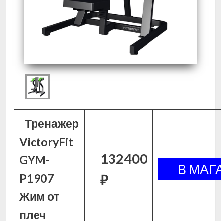
Тренажер
VictoryFit
132400
GYM-
P1907
₽
Жим от
плеч