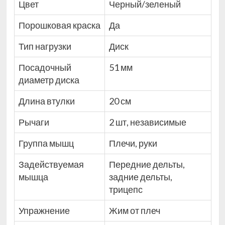
Цвет
Черный/зеленый
Порошковая краска
Да
Тип нагрузки
Диск
Посадочный
51 мм
диаметр диска
Длина втулки
20 см
Рычаги
2 шт, независимые
Группа мышц
Плечи, руки
Задействуемая
Передние дельты,
мышца
задние дельты,
трицепс
Упражнение
Жим от плеч