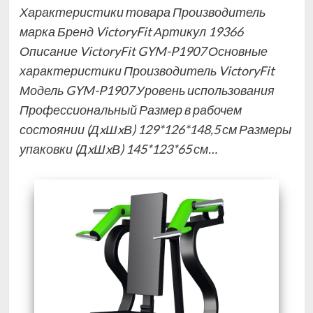
Характеристики товара Производитель
марка Бренд VictoryFit Артикул 19366
Описание VictoryFit GYM-P1907 Основные
характеристики Производитель VictoryFit
Модель GYM-P1907 Уровень использования
Профессиональный Размер в рабочем
состоянии (ДxШxВ) 129*126*148,5 см Размеры
упаковки (ДxШxВ) 145*123*65 см…