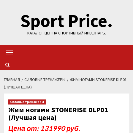
Перейти
Sport Price.
к
содержимому
КАТАЛОГ ЦЕН НА СПОРТИВНЫЙ ИНВЕНТАРЬ.
Основное
меню
ГЛАВНАЯ
СИЛОВЫЕ ТРЕНАЖЕРЫ
ЖИМ НОГАМИ STONERISE DLP01
(ЛУЧШАЯ ЦЕНА)
Силовые тренажеры
Жим ногами STONERISE DLP01
(Лучшая цена)
Цена от: 131990 руб.