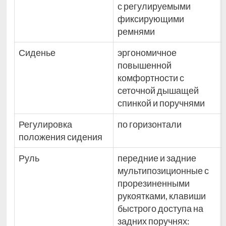
с регулируемыми
фиксирующими
ремнями
Сиденье
эргономичное
повышенной
комфортности с
сеточной дышащей
спинкой и поручнями
Регулировка
по горизонтали
положения сидения
Руль
передние и задние
мультипозиционные с
прорезиненными
рукоятками, клавиши
быстрого доступа на
задних поручнях: