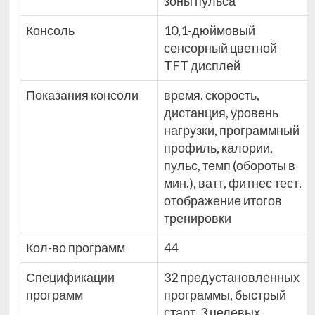
зоны пульса
Консоль
10,1-дюймовый
сенсорный цветной
TFT дисплей
Показания консоли
время, скорость,
дистанция, уровень
нагрузки, программный
профиль, калории,
пульс, темп (обороты в
мин.), ватт, фитнес тест,
отображение итогов
тренировки
Кол-во программ
44
Спецификации
32 предустановленных
программ
программы, быстрый
старт, 3 целевых