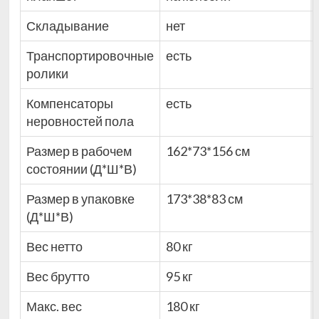
Складывание
нет
Транспортировочные
есть
ролики
Компенсаторы
есть
неровностей пола
Размер в рабочем
162*73*156 см
состоянии (Д*Ш*В)
Размер в упаковке
173*38*83 см
(Д*Ш*В)
Вес нетто
80 кг
Вес брутто
95 кг
Макс. вес
180 кг