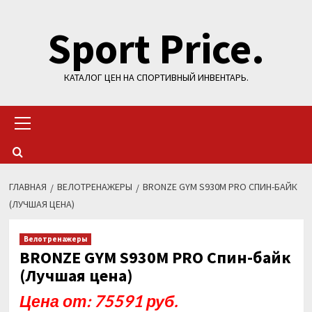
Перейти
Sport Price.
к
содержимому
КАТАЛОГ ЦЕН НА СПОРТИВНЫЙ ИНВЕНТАРЬ.
Основное
меню
ГЛАВНАЯ
ВЕЛОТРЕНАЖЕРЫ
BRONZE GYM S930M PRO СПИН-БАЙК
(ЛУЧШАЯ ЦЕНА)
Велотренажеры
BRONZE GYM S930M PRO Спин-байк
(Лучшая цена)
Цена от: 75591 руб.