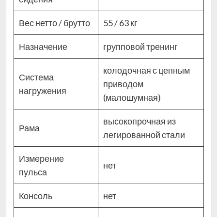
Вес нетто / брутто
55 / 63 кг
Назначение
групповой тренинг
колодочная с цепным
Система
приводом
нагружения
(малошумная)
высокопрочная из
Рама
легированной стали
Измерение
нет
пульса
Консоль
нет