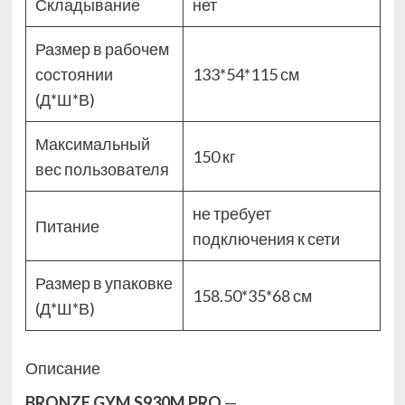
Складывание
нет
Размер в рабочем
состоянии
133*54*115 см
(Д*Ш*В)
Максимальный
150 кг
вес пользователя
не требует
Питание
подключения к сети
Размер в упаковке
158.50*35*68 см
(Д*Ш*В)
Описание
BRONZE GYM S930M PRO
—