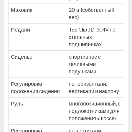
Маховик
20 кг (собственный
вес)
Педали
Toe Clip JD-304V на
стальных
подшипниках
Сиденье
спортивное с
гелиевыми
подушками
Регулировка
по горизонтали,
положения сидения
вертикали и наклону
Руль
многопозиционный, с
подлокотниками для
положения «шоссе»
Регулировка
по вертикали