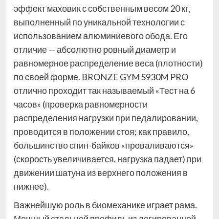
эффект маховик с собственным весом 20 кг,
выполненный по уникальной технологии с
использованием алюминиевого обода. Его
отличие — абсолютно ровный диаметр и
равномерное распределение веса (плотности)
по своей форме. BRONZE GYM S930M PRO
отлично проходит так называемый «Тест на 6
часов» (проверка равномерности
распределения нагрузки при педалировании,
проводится в положении стоя; как правило,
большинство спин-байков «проваливаются»
(скорость увеличивается, нагрузка падает) при
движении шатуна из верхнего положения в
нижнее).
Важнейшую роль в биомеханике играет рама.
Мощный стальной профиль из легированной