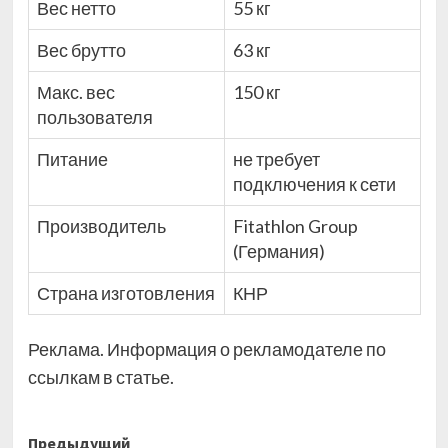
Вес нетто
55 кг
Вес брутто
63 кг
Макс. вес
150 кг
пользователя
Питание
не требует
подключения к сети
Производитель
Fitathlon Group
(Германия)
Страна изготовления
КНР
Реклама. Информация о рекламодателе по
ссылкам в статье.
Навигация
Предыдущий