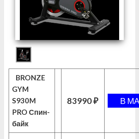
BRONZE
GYM
83990 ₽
S930M
PRO Спин-
байк