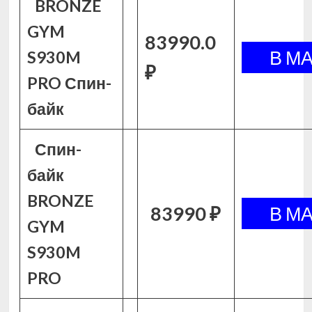
BRONZE
GYM
83990.0
S930M
₽
PRO Спин-
байк
Спин-
байк
BRONZE
83990 ₽
GYM
S930M
PRO