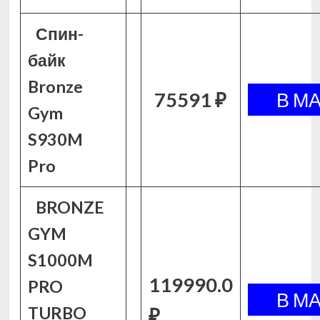
Спин-
байк
Bronze
75591 ₽
Gym
S930M
Pro
BRONZE
GYM
S1000M
119990.0
PRO
TURBO
₽