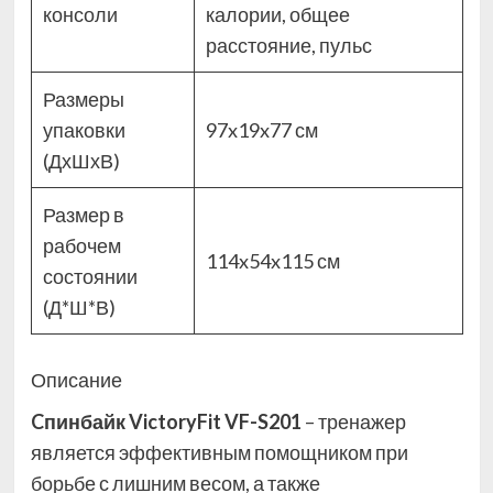
консоли
калории, общее
расстояние, пульс
Размеры
упаковки
97x19x77 см
(ДхШхВ)
Размер в
рабочем
114x54x115 см
состоянии
(Д*Ш*В)
Описание
Cпинбайк VictoryFit VF-S201
– тренажер
является эффективным помощником при
борьбе с лишним весом, а также