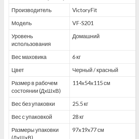
Производитель
VictoryFit
Модель
VF-S201
Уровень
Домашний
использования
Вес маховика
6 кг
Цвет
Черный / красный
Размер в рабочем
114x54x115 см
состоянии (ДxШxВ)
Вес без упаковки
25.5 кг
Вес с упаковкой
28 кг
Размеры упаковки
97x19x77 см
(ДxШxВ)