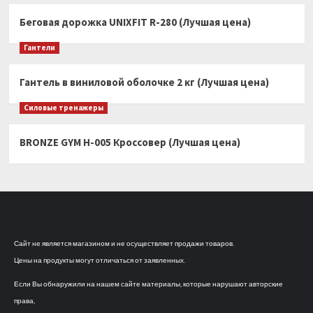
Беговая дорожка UNIXFIT R-280 (Лучшая цена)
Гантели
Гантель в виниловой оболочке 2 кг (Лучшая цена)
Силовые тренажеры
BRONZE GYM H-005 Кроссовер (Лучшая цена)
Сайт не является магазином и не осуществляет продажи товаров.
Цены на продукты могут отличаться от заявленных.
Если Вы обнаружили на нашем сайте материалы, которые нарушают авторские
права,