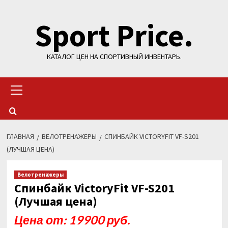
Перейти
Sport Price.
к
содержимому
КАТАЛОГ ЦЕН НА СПОРТИВНЫЙ ИНВЕНТАРЬ.
Основное
меню
ГЛАВНАЯ
ВЕЛОТРЕНАЖЕРЫ
СПИНБАЙК VICTORYFIT VF-S201
(ЛУЧШАЯ ЦЕНА)
Велотренажеры
Спинбайк VictoryFit VF-S201
(Лучшая цена)
Цена от: 19900 руб.