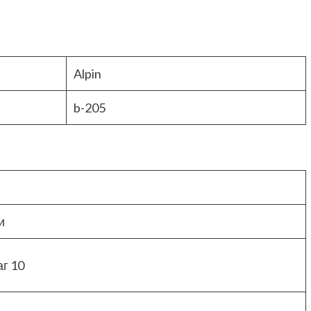
Alpin
b-205
и
аг 10