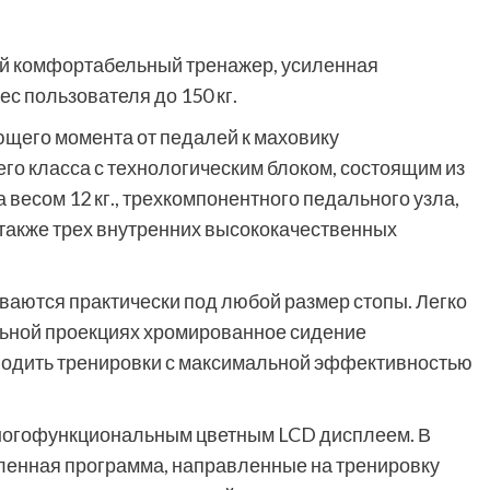
й комфортабельный тренажер, усиленная
с пользователя до 150 кг.
щего момента от педалей к маховику
го класса с технологическим блоком, состоящим из
весом 12 кг., трехкомпонентного педального узла,
 также трех внутренних высококачественных
аются практически под любой размер стопы. Легко
льной проекциях хромированное сидение
одить тренировки с максимальной эффективностью
ногофункциональным цветным LCD дисплеем. В
ленная программа, направленные на тренировку