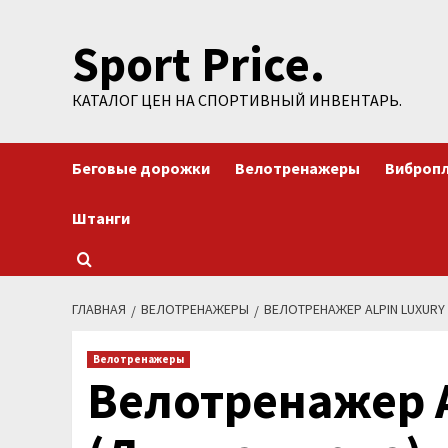
Перейти
Sport Price.
к
содержимому
КАТАЛОГ ЦЕН НА СПОРТИВНЫЙ ИНВЕНТАРЬ.
Беговые дорожки
Велотренажеры
Виброп
Штанги
ГЛАВНАЯ
ВЕЛОТРЕНАЖЕРЫ
ВЕЛОТРЕНАЖЕР ALPIN LUXURY 
Велотренажеры
Велотренажер A