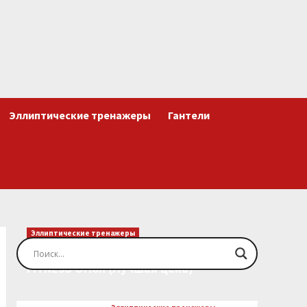
Эллиптические тренажеры
Гантели
Эллиптические тренажеры
Эллиптический тренажер EVO
FITNESS Orion (Лучшая цена)