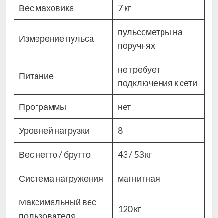
Вес маховика
7 кг
пульсометры на
Измерение пульса
поручнях
не требует
Питание
подключения к сети
Программы
нет
Уровней нагрузки
8
Вес нетто / брутто
43 / 53 кг
Система нагружения
магнитная
Максимальный вес
120 кг
пользователя