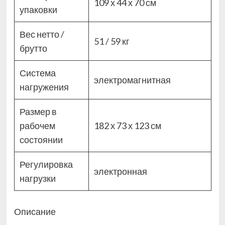
109 х 44 х 70 см
упаковки
Вес нетто /
51 / 59 кг
брутто
Система
электромагнитная
нагружения
Размер в
рабочем
182 х 73 х 123 см
состоянии
Регулировка
электронная
нагрузки
Описание