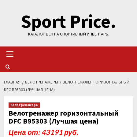
Перейти
Sport Price.
к
содержимому
КАТАЛОГ ЦЕН НА СПОРТИВНЫЙ ИНВЕНТАРЬ.
Основное
меню
ГЛАВНАЯ
ВЕЛОТРЕНАЖЕРЫ
ВЕЛОТРЕНАЖЕР ГОРИЗОНТАЛЬНЫЙ
DFC B95303 (ЛУЧШАЯ ЦЕНА)
Велотренажеры
Велотренажер горизонтальный
DFC B95303 (Лучшая цена)
Цена от: 43191 руб.